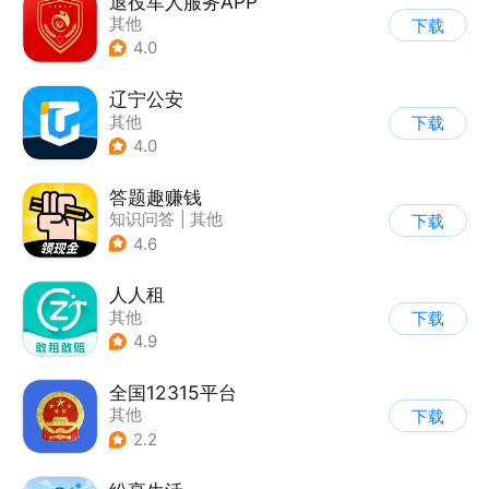
退役军人服务APP
其他
下载
4.0
辽宁公安
其他
下载
4.0
答题趣赚钱
知识问答
|
其他
下载
|
休闲解压
4.6
人人租
其他
下载
4.9
全国12315平台
其他
下载
2.2