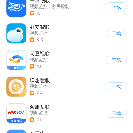
千鸟物联
视频监控
|
家居控制
下载
4.1
乔安智联
视频监控
下载
3.3
天翼视联
视频监控
下载
4.0
联想慧眼
视频监控
下载
2.4
海康互联
视频监控
下载
2.5