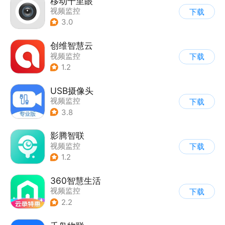
移动千里眼
视频监控
下载
3.0
创维智慧云
视频监控
下载
1.2
USB摄像头
视频监控
下载
3.8
影腾智联
视频监控
下载
1.2
360智慧生活
视频监控
下载
2.2