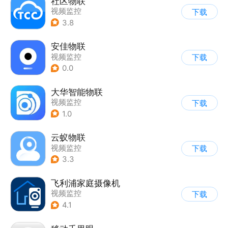
社区物联
视频监控
下载
3.8
安佳物联
视频监控
下载
0.0
大华智能物联
视频监控
下载
1.0
云蚁物联
视频监控
下载
3.3
飞利浦家庭摄像机
视频监控
下载
4.1