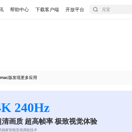
讯
帮助中心
下载客户端
开放平台
mac版发现更多应用
4K 240Hz
超清画质 超高帧率 极致视觉体验
讯独家智能音画调校技术