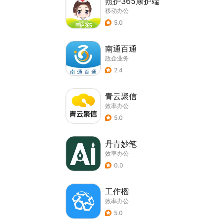
照护365康护端
移动办公
5.0
南通百通
政企业务
2.4
青云聚信
效率办公
5.0
丹青妙笔
效率办公
0.0
工作榴
效率办公
5.0