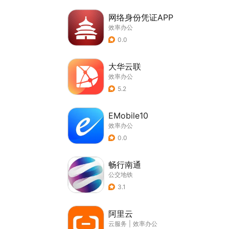
网络身份凭证APP
效率办公
0.0
大华云联
效率办公
5.2
EMobile10
效率办公
0.0
畅行南通
公交地铁
3.1
阿里云
云服务
|
效率办公