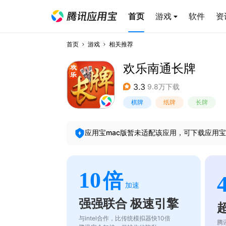
首页
游戏
软件
资
首页
游戏
相关推荐
欢乐南通长牌
3.3
9.8万下载
棋牌
纸牌
长牌
应用宝mac版暂未适配该应用，可下载应用宝
10
倍
加速
强强联合 极速引擎
与intel合作，比传统模拟器快10倍
腾