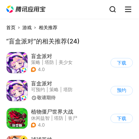
首页
游戏
相关推荐
“盲盒派对”的相关推荐(24)
盲盒派对
策略
|
塔防
|
美少女
下载
|
卡通
4.0
盲盒派对
可预约
|
策略
|
塔防
预约
|
美少女
敬请期待
植物僵尸世界大战
休闲益智
|
塔防
|
丧尸
下载
|
卡通
4.0