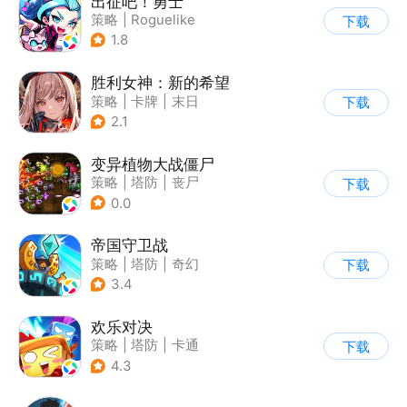
出征吧！勇士
策略
|
Roguelike
下载
|
末日
|
写实
1.8
胜利女神：新的希望
策略
|
卡牌
|
末日
下载
|
美少女
2.1
变异植物大战僵尸
策略
|
塔防
|
丧尸
下载
|
卡通
0.0
帝国守卫战
策略
|
塔防
|
奇幻
下载
|
卡通
3.4
欢乐对决
策略
|
塔防
|
卡通
下载
|
卡牌
4.3