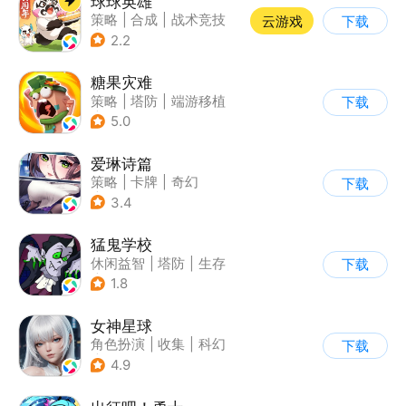
球球英雄
策略
|
合成
|
战术竞技
云游戏
下载
|
创酷
2.2
糖果灾难
策略
|
塔防
|
端游移植
下载
|
卡通
5.0
爱琳诗篇
策略
|
卡牌
|
奇幻
下载
|
美少女
3.4
猛鬼学校
休闲益智
|
塔防
|
生存
下载
|
暗黑
1.8
女神星球
角色扮演
|
收集
|
科幻
下载
|
捏脸
4.9