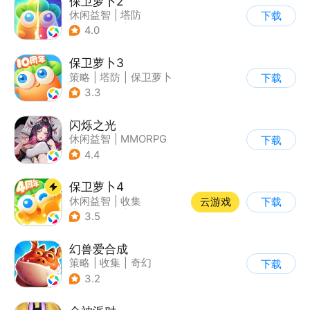
保卫萝卜2
休闲益智
|
塔防
下载
|
保卫萝卜
|
飞鱼
4.0
保卫萝卜3
策略
|
塔防
|
保卫萝卜
下载
|
卡通
3.3
闪烁之光
休闲益智
|
MMORPG
下载
|
战争
|
美少女
4.4
保卫萝卜4
休闲益智
|
收集
云游戏
下载
|
保卫萝卜
|
童年
3.5
幻兽爱合成
策略
|
收集
|
奇幻
下载
|
卡通
3.2