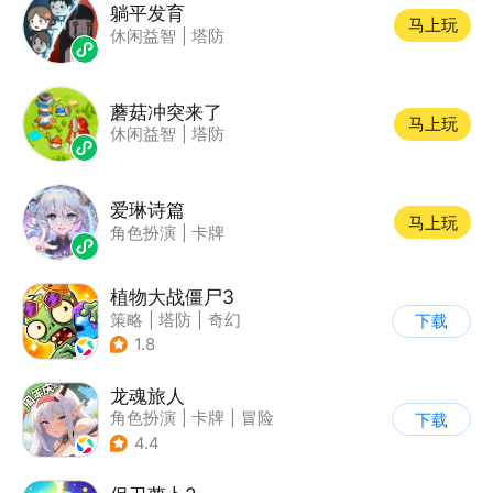
躺平发育
马上玩
休闲益智
|
塔防
蘑菇冲突来了
马上玩
休闲益智
|
塔防
爱琳诗篇
马上玩
角色扮演
|
卡牌
植物大战僵尸3
策略
|
塔防
|
奇幻
下载
|
开放世界
1.8
龙魂旅人
角色扮演
|
卡牌
|
冒险
下载
|
美少女
4.4