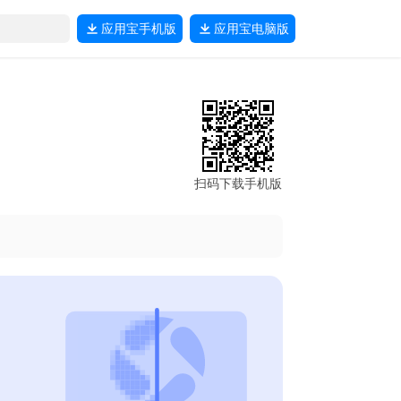
应用宝
手机版
应用宝
电脑版
扫码下载手机版