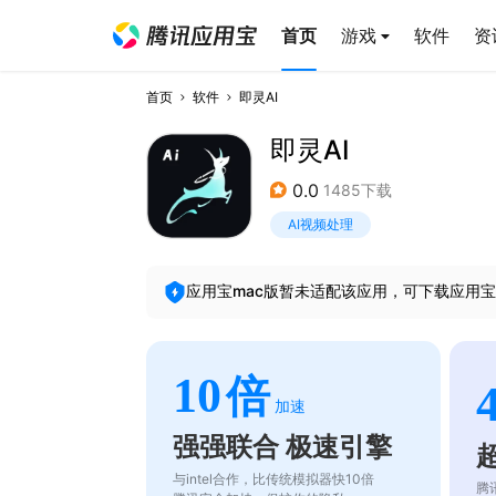
首页
游戏
软件
资
首页
软件
即灵AI
即灵AI
0.0
1485下载
AI视频处理
应用宝mac版暂未适配该应用，可下载应用宝
10
倍
加速
强强联合 极速引擎
与intel合作，比传统模拟器快10倍
腾