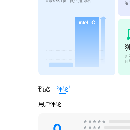
腾讯安全加持，保护你的隐私
给
独
账
1
预览
评论
用户评论
0