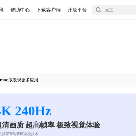
讯
帮助中心
下载客户端
开放平台
mac版发现更多应用
4K 240Hz
超清画质 超高帧率 极致视觉体验
讯独家智能音画调校技术