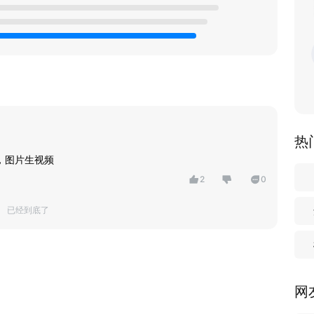
热
频，图片生视频
2
0
已经到底了
网