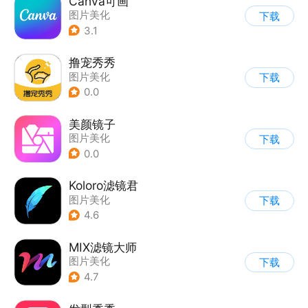
Canva可画
图片美化
下载
3.1
撸宠秀秀
图片美化
下载
0.0
美颜镜子
图片美化
下载
0.0
Koloro滤镜君
图片美化
下载
4.6
MIX滤镜大师
图片美化
下载
4.7