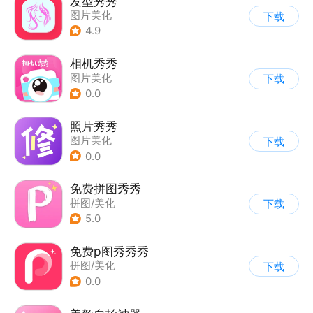
发型秀秀
图片美化
下载
4.9
相机秀秀
图片美化
下载
0.0
照片秀秀
图片美化
下载
0.0
免费拼图秀秀
拼图/美化
下载
5.0
免费p图秀秀秀
拼图/美化
下载
0.0