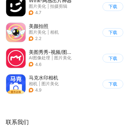
Wink-网感出片神器
图片美化
|
拍摄剪辑
下载
4.7
美颜拍照
图片美化
|
相机
下载
2.2
美图秀秀-视频/图片/Live人像精修工具
AI图像处理
|
图片美化
下载
4.6
马克水印相机
相机
|
图片美化
下载
4.9
联系我们