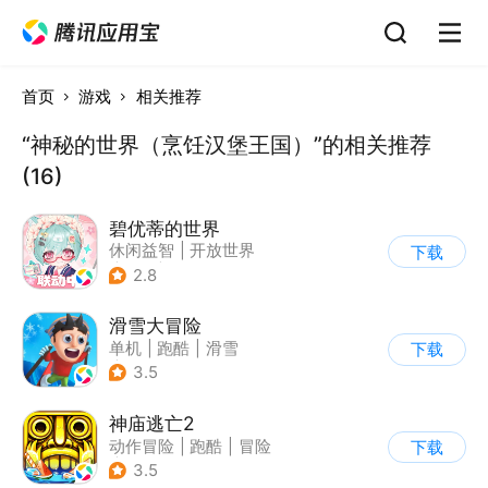
首页
游戏
相关推荐
“神秘的世界（烹饪汉堡王国）”的相关推荐
(16)
碧优蒂的世界
休闲益智
|
开放世界
下载
|
Q版
|
捏脸
2.8
滑雪大冒险
单机
|
跑酷
|
滑雪
下载
|
游道易
3.5
神庙逃亡2
动作冒险
|
跑酷
|
冒险
下载
|
欧美风
3.5