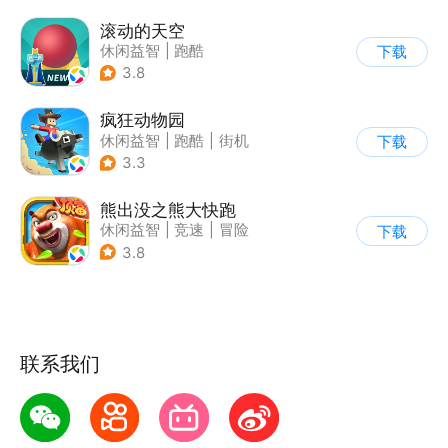
滚动的天空
休闲益智
|
跑酷
下载
|
女性向
|
卡通
3.8
疯狂动物园
休闲益智
|
跑酷
|
街机
下载
|
像素风
3.3
熊出没之熊大快跑
休闲益智
|
竞速
|
冒险
下载
|
熊出没
3.8
联系我们