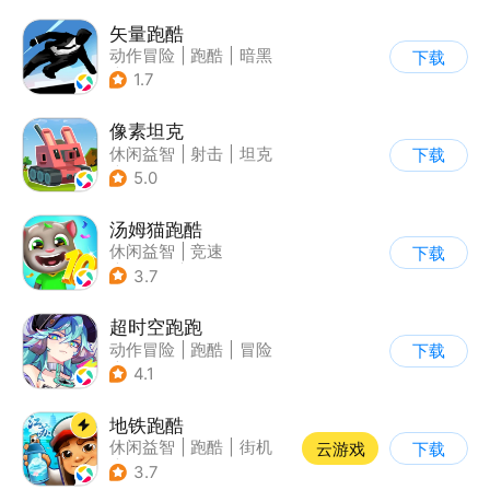
矢量跑酷
动作冒险
|
跑酷
|
暗黑
下载
|
通关
1.7
像素坦克
休闲益智
|
射击
|
坦克
下载
|
像素风
5.0
汤姆猫跑酷
休闲益智
|
竞速
下载
|
汤姆猫
|
卡通
3.7
超时空跑跑
动作冒险
|
跑酷
|
冒险
下载
|
沙盒
4.1
地铁跑酷
休闲益智
|
跑酷
|
街机
云游戏
下载
|
创梦天地
3.7