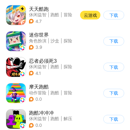
天天酷跑
休闲益智
|
跑酷
|
冒险
云游戏
下载
|
萌系
4.7
迷你世界
角色扮演
|
沙盒
|
探险
下载
|
我的世界
3.9
忍者必须死3
休闲益智
|
跑酷
|
探险
下载
|
和风
4.1
摩天跑酷
动作冒险
|
跑酷
|
冒险
下载
|
横版过关
0.0
跑酷冲冲冲
休闲益智
|
跑酷
|
解压
下载
|
清新
0.0