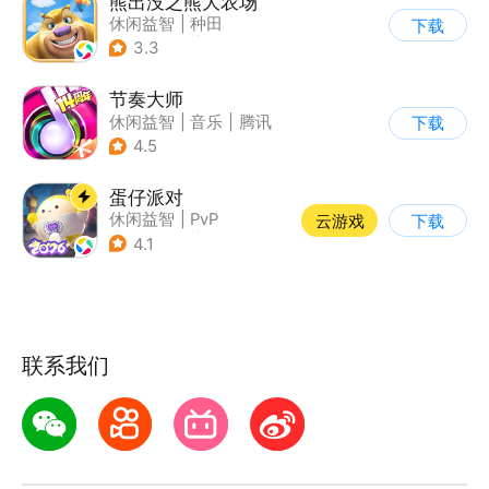
熊出没之熊大农场
休闲益智
|
种田
下载
|
田园生活
|
熊出没
3.3
节奏大师
休闲益智
|
音乐
|
腾讯
下载
4.5
蛋仔派对
休闲益智
|
PvP
云游戏
下载
|
派对游戏
|
卡通
4.1
联系我们