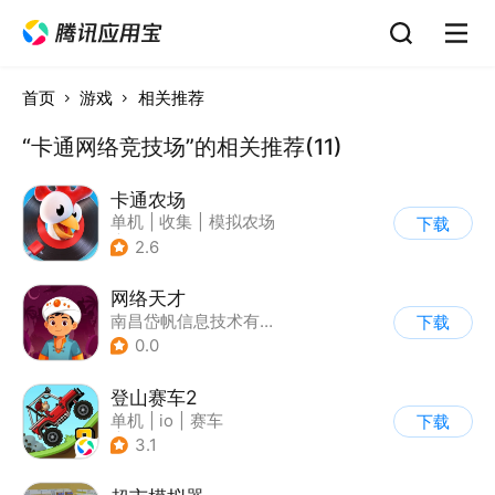
首页
游戏
相关推荐
“卡通网络竞技场”的相关推荐(11)
卡通农场
单机
|
收集
|
模拟农场
下载
|
卡通
2.6
网络天才
南昌岱帆信息技术有限公司
下载
0.0
登山赛车2
单机
|
io
|
赛车
下载
|
欧美风
3.1