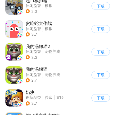
超市模拟器
休闲益智
|
模拟
下载
|
文字游戏
|
经营
2.0
贪吃蛇大作战
休闲益智
|
模拟
下载
|
贪吃蛇
|
卡通
3.7
我的汤姆猫2
休闲益智
|
宠物养成
下载
|
汤姆猫
|
儿童游戏
3.3
我的汤姆猫
休闲益智
|
宠物养成
下载
|
汤姆猫
|
儿童游戏
2.7
奶块
创新品类
|
沙盒
|
冒险
下载
|
开放世界
3.7