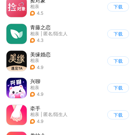
捡对象
相亲
下载
4.5
青藤之恋
相亲
|
匿名/陌生人
下载
4.3
美缘婚恋
相亲
下载
4.9
兴聊
相亲
下载
4.9
牵手
相亲
|
匿名/陌生人
下载
4.9