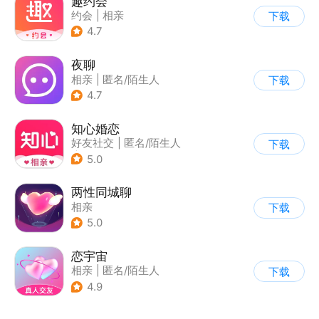
趣约会
约会
|
相亲
下载
4.7
夜聊
相亲
|
匿名/陌生人
下载
4.7
知心婚恋
好友社交
|
匿名/陌生人
下载
|
相亲
5.0
两性同城聊
相亲
下载
5.0
恋宇宙
相亲
|
匿名/陌生人
下载
4.9