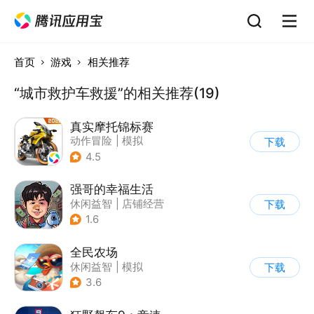
首页
游戏
相关推荐
“城市救护车救援”的相关推荐(19)
真实摩托锦标赛
动作冒险
|
模拟
下载
|
摩托车
|
写实
4.5
强哥的幸福生活
休闲益智
|
店铺经营
下载
|
卡通
|
Q版
1.6
全民农场
休闲益智
|
模拟
下载
|
田园生活
|
卡通
3.6