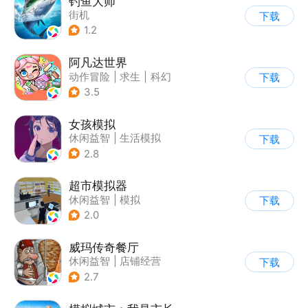
钓鱼大师
街机
下载
1.2
阿凡达世界
动作冒险
|
求生
|
科幻
下载
|
开放世界
3.5
女孩模拟
休闲益智
|
生活模拟
下载
|
校园
|
卡通
2.8
超市模拟器
休闲益智
|
模拟
下载
|
文字游戏
|
经营
2.0
威玛传奇餐厅
休闲益智
|
店铺经营
下载
|
美食
|
卡通
2.7