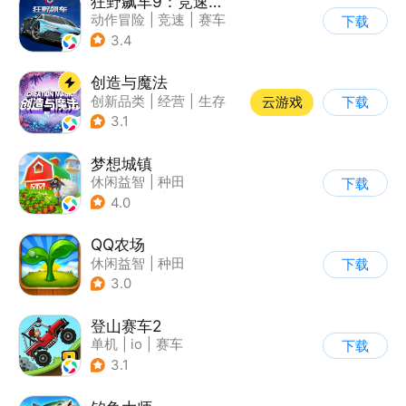
狂野飙车9：竞速传奇
动作冒险
|
竞速
|
赛车
下载
|
狂野飙车
3.4
创造与魔法
创新品类
|
经营
|
生存
云游戏
下载
|
开放世界
3.1
梦想城镇
休闲益智
|
种田
下载
|
田园生活
|
中国风
4.0
QQ农场
休闲益智
|
种田
下载
|
田园生活
|
卡通
3.0
登山赛车2
单机
|
io
|
赛车
下载
|
欧美风
3.1