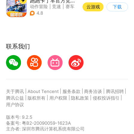
跑跑卡丁车官方竞速版
动作冒险
|
竞速
|
赛车
云游戏
下载
|
跑跑卡丁车
4.8
联系我们
|
|
|
|
|
关于腾讯
About Tencent
服务条款
商务洽谈
腾讯招聘
|
|
|
|
|
腾讯公益
版权所有
用户权限
隐私政策
侵权投诉指引
用户协议
版本号:
9.2.5
备案号: 粤B2-20090059-1623A
主办者: 深圳市腾讯计算机系统有限公司