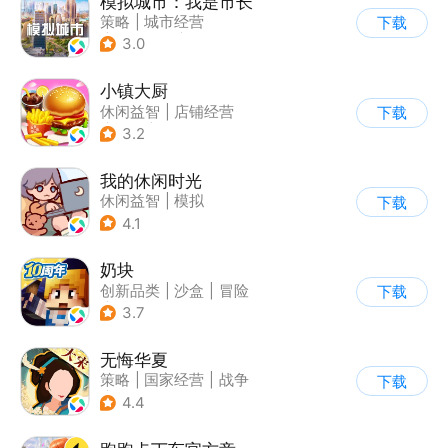
模拟城市：我是市长
策略
|
城市经营
下载
|
模拟城市
|
开放世界
3.0
小镇大厨
休闲益智
|
店铺经营
下载
|
美食
|
卡通
3.2
我的休闲时光
休闲益智
|
模拟
下载
4.1
奶块
创新品类
|
沙盒
|
冒险
下载
|
开放世界
3.7
无悔华夏
策略
|
国家经营
|
战争
下载
|
中国风
4.4