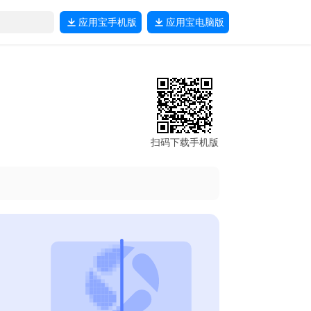
应用宝
手机版
应用宝
电脑版
扫码下载手机版