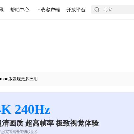
讯
帮助中心
下载客户端
开放平台
mac版发现更多应用
4K 240Hz
超清画质 超高帧率 极致视觉体验
讯独家智能音画调校技术