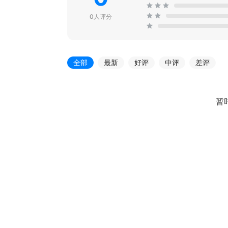
0人评分
全部
最新
好评
中评
差评