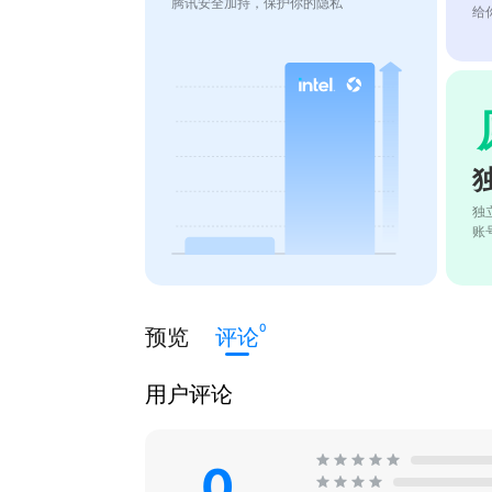
腾讯安全加持，保护你的隐私
给
独
账
0
预览
评论
用户评论
0