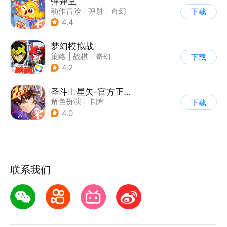
弹弹堂
动作冒险
|
弹射
|
奇幻
下载
|
5v5
4.4
梦幻模拟战
策略
|
战棋
|
奇幻
下载
|
二次元
4.2
圣斗士星矢-官方正版(腾讯)
角色扮演
|
卡牌
下载
|
动漫改编
4.0
|
圣斗士星矢
联系我们