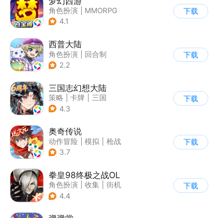
梦幻西游
角色扮演
|
MMORPG
下载
|
西游
|
自由交易
4.1
西普大陆
角色扮演
|
回合制
下载
|
奇幻
|
童年
2.2
三国志幻想大陆
策略
|
卡牌
|
三国
下载
|
美少女
4.3
奥奇传说
动作冒险
|
模拟
|
枪战
下载
|
童年
3.7
拳皇98终极之战OL
角色扮演
|
收集
|
街机
下载
|
拳皇
4.4