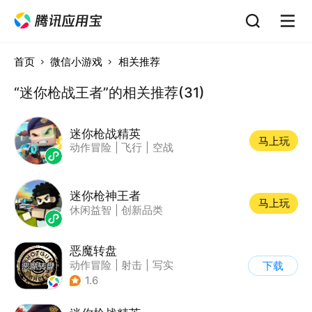
首页
微信小游戏
相关推荐
“迷你枪战王者”的相关推荐(31)
迷你枪战精英
马上玩
动作冒险
|
飞行
|
空战
迷你枪神王者
马上玩
休闲益智
|
创新品类
恶魔转盘
动作冒险
|
射击
|
写实
下载
1.6