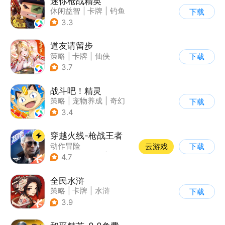
迷你枪战精英
休闲益智
|
卡牌
|
钓鱼
下载
|
童年
3.3
道友请留步
策略
|
卡牌
|
仙侠
下载
|
卡通
3.7
战斗吧！精灵
策略
|
宠物养成
|
奇幻
下载
|
宠物
3.4
穿越火线-枪战王者
动作冒险
云游戏
下载
|
第一人称射击
|
枪战
4.7
|
穿越火线
全民水浒
策略
|
卡牌
|
水浒
下载
|
中国风
3.9