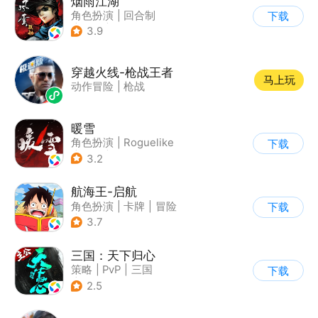
烟雨江湖
角色扮演
|
回合制
下载
|
武侠
|
中国风
3.9
穿越火线-枪战王者
马上玩
动作冒险
|
枪战
暖雪
角色扮演
|
Roguelike
下载
|
奇幻
|
steam游戏
3.2
航海王-启航
角色扮演
|
卡牌
|
冒险
下载
|
海贼王
3.7
三国：天下归心
策略
|
PvP
|
三国
下载
|
SLG
2.5