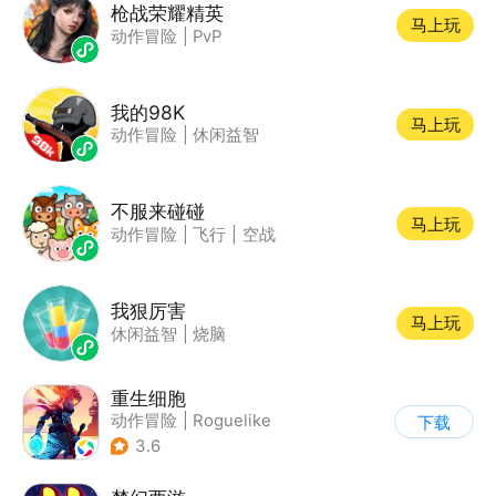
枪战荣耀精英
马上玩
动作冒险
|
PvP
我的98K
马上玩
动作冒险
|
休闲益智
不服来碰碰
马上玩
动作冒险
|
飞行
|
空战
我狠厉害
马上玩
休闲益智
|
烧脑
重生细胞
动作冒险
|
Roguelike
下载
|
探险
|
端游移植
3.6