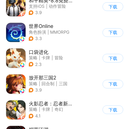
和平精英-8.8免费领20连抽
支持iOS
|
动作冒险
下载
|
PvP
|
枪战
3.9
世界Online
角色扮演
|
MMORPG
下载
|
冒险
|
世界OL
3.3
口袋进化
策略
|
卡牌
|
冒险
下载
|
精灵宝可梦
2.3
放开那三国2
策略
|
回合制
|
三国
下载
|
Q版
3.9
火影忍者：忍者新世代
策略
|
卡牌
|
奇幻
下载
|
火影
4.1