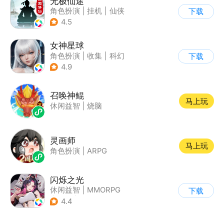
无极仙途
角色扮演
|
挂机
|
仙侠
下载
|
文字游戏
4.5
女神星球
角色扮演
|
收集
|
科幻
下载
|
捏脸
4.9
召唤神鲲
马上玩
休闲益智
|
烧脑
灵画师
马上玩
角色扮演
|
ARPG
闪烁之光
休闲益智
|
MMORPG
下载
|
战争
|
美少女
4.4