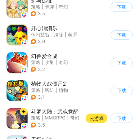
剑与远征
策略
|
卡牌
|
奇幻
下载
|
动漫
3.5
开心消消乐
休闲益智
|
消除
|
萌系
下载
|
乐元素
3.9
幻兽爱合成
策略
|
收集
|
奇幻
下载
|
卡通
3.2
植物大战僵尸2
策略
|
塔防
|
植物
下载
|
植物大战僵尸
3.1
斗罗大陆：武魂觉醒
策略
|
MMORPG
|
奇幻
云游戏
下载
|
斗罗大陆
3.5