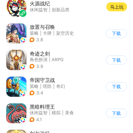
火源战纪
马上玩
休闲益智
|
创新品类
放置与召唤
策略
|
卡牌
|
架空历史
下载
|
积分网赚
3.8
奇迹之剑
角色扮演
|
ARPG
下载
|
传奇
|
奇迹MU
3.9
帝国守卫战
策略
|
塔防
|
奇幻
下载
|
卡通
3.4
黑暗料理王
休闲益智
|
模拟
|
美食
下载
|
卡通
4.1