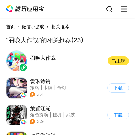
首页
微信小游戏
相关推荐
“召唤大作战”的相关推荐(23)
召唤大作战
马上玩
爱琳诗篇
策略
|
卡牌
|
奇幻
下载
|
美少女
3.4
放置江湖
角色扮演
|
挂机
|
武侠
下载
|
文字游戏
3.9