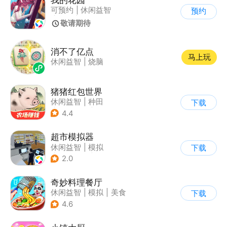
可预约
|
休闲益智
预约
|
模拟
|
田园生活
敬请期待
消不了亿点
马上玩
休闲益智
|
烧脑
猪猪红包世界
休闲益智
|
种田
下载
|
田园生活
|
积分网赚
4.4
超市模拟器
休闲益智
|
模拟
下载
|
文字游戏
|
经营
2.0
奇妙料理餐厅
休闲益智
|
模拟
|
美食
下载
|
宝宝巴士
4.6