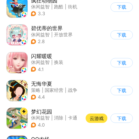
疯狂动物园
休闲益智
|
跑酷
|
街机
下载
|
像素风
3.3
碧优蒂的世界
休闲益智
|
开放世界
下载
|
Q版
|
捏脸
2.8
闪耀暖暖
休闲益智
|
换装
下载
|
女性向
|
二次元
4.1
无悔华夏
策略
|
国家经营
|
战争
下载
|
中国风
4.4
梦幻花园
休闲益智
|
消除
|
卡通
云游戏
下载
|
创梦天地
4.0