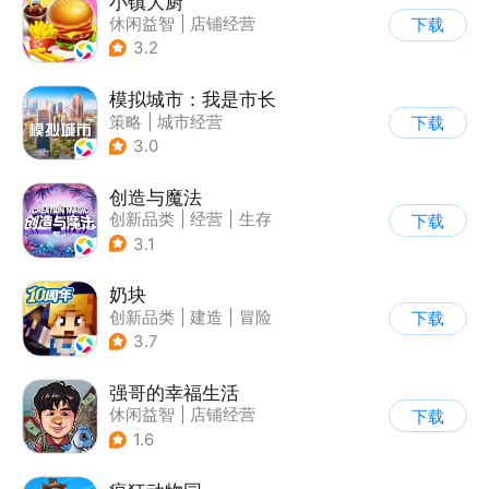
小镇大厨
休闲益智
|
店铺经营
下载
|
美食
|
卡通
3.2
模拟城市：我是市长
策略
|
城市经营
下载
|
模拟城市
|
开放世界
3.0
创造与魔法
创新品类
|
经营
|
生存
下载
|
开放世界
3.1
奶块
创新品类
|
建造
|
冒险
下载
|
开放世界
3.7
强哥的幸福生活
休闲益智
|
店铺经营
下载
|
卡通
|
Q版
1.6