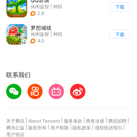
QQ农场
休闲益智
|
种田
下载
|
田园生活
|
卡通
2.9
梦想城镇
休闲益智
|
种田
下载
|
田园生活
|
中国风
4.0
联系我们
|
|
|
|
|
关于腾讯
About Tencent
服务条款
商务洽谈
腾讯招聘
|
|
|
|
|
腾讯公益
版权所有
用户权限
隐私政策
侵权投诉指引
用户协议