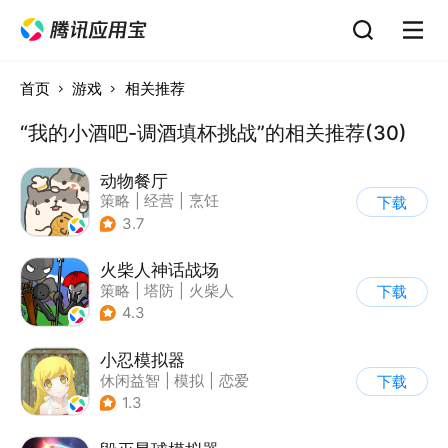
首页
游戏
相关推荐
“我的小酒吧-调酒填杯挑战”的相关推荐(30)
动物餐厅
策略
|
经营
|
烹饪
下载
|
宠物
3.7
火柴人神话战场
策略
|
塔防
|
火柴人
下载
|
休闲益智
4.3
小忍模拟器
休闲益智
|
模拟
|
恋爱
下载
|
女性向
1.3