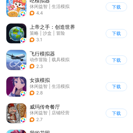
吃模拟器
休闲益智
|
生活模拟
下载
|
美食
|
卡通
4.4
上帝之手：创造世界
策略
|
沙盒
|
冒险
下载
|
卡通
3.1
飞行模拟器
动作冒险
|
载具模拟
下载
|
飞机
|
写实
2.3
女孩模拟
休闲益智
|
生活模拟
下载
|
校园
|
卡通
2.8
威玛传奇餐厅
休闲益智
|
店铺经营
下载
|
美食
|
卡通
2.7
我的花园