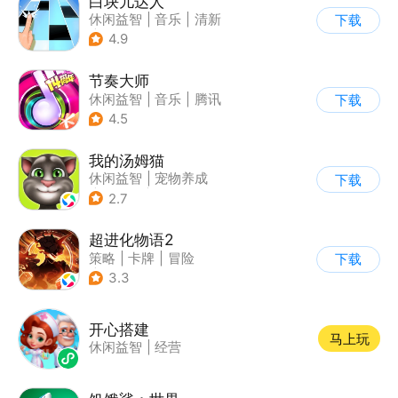
白块儿达人
休闲益智
|
音乐
|
清新
下载
|
多比特
4.9
节奏大师
休闲益智
|
音乐
|
腾讯
下载
4.5
我的汤姆猫
休闲益智
|
宠物养成
下载
|
汤姆猫
|
儿童游戏
2.7
超进化物语2
策略
|
卡牌
|
冒险
下载
|
剧情
3.3
开心搭建
马上玩
休闲益智
|
经营