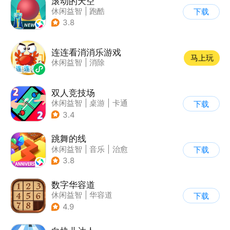
滚动的天空
休闲益智
|
跑酷
下载
|
女性向
|
清新
3.8
连连看消消乐游戏
马上玩
休闲益智
|
消除
双人竞技场
休闲益智
|
桌游
|
卡通
下载
3.4
跳舞的线
休闲益智
|
音乐
|
治愈
下载
3.8
数字华容道
休闲益智
|
华容道
下载
|
烧脑
|
多比特
4.9