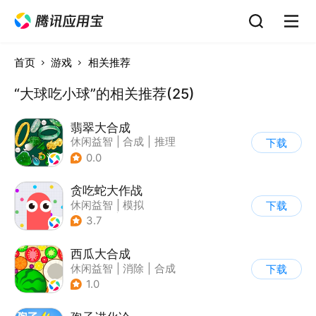
首页
游戏
相关推荐
“大球吃小球”的相关推荐(25)
翡翠大合成
休闲益智
|
合成
|
推理
下载
|
写实
0.0
贪吃蛇大作战
休闲益智
|
模拟
下载
|
贪吃蛇
|
卡通
3.7
西瓜大合成
休闲益智
|
消除
|
合成
下载
1.0