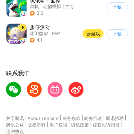
饥饿鲨：世界
单机
|
动物模拟
|
生存
下载
|
饥饿鲨
3.6
蛋仔派对
休闲益智
|
PvP
云游戏
下载
|
派对游戏
|
卡通
4.1
联系我们
|
|
|
|
|
关于腾讯
About Tencent
服务条款
商务洽谈
腾讯招聘
|
|
|
|
|
腾讯公益
版权所有
用户权限
隐私政策
侵权投诉指引
用户协议