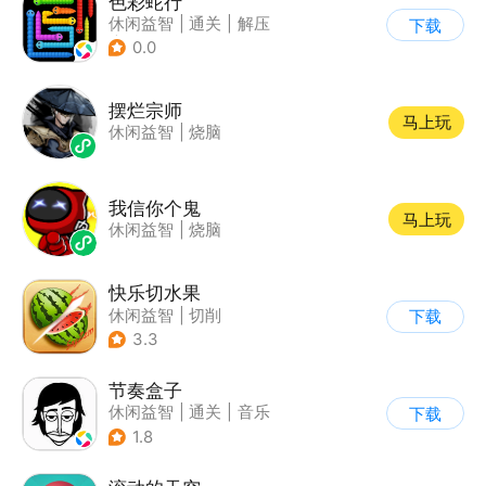
色彩蛇行
休闲益智
|
通关
|
解压
下载
|
摸鱼
0.0
摆烂宗师
马上玩
休闲益智
|
烧脑
我信你个鬼
马上玩
休闲益智
|
烧脑
快乐切水果
休闲益智
|
切削
下载
3.3
节奏盒子
休闲益智
|
通关
|
音乐
下载
1.8