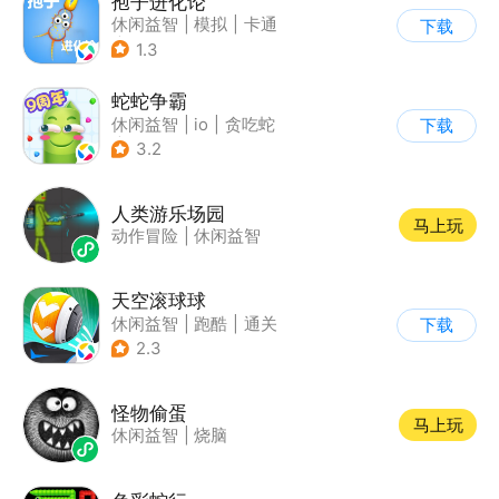
孢子进化论
休闲益智
|
模拟
|
卡通
下载
|
62游戏
1.3
蛇蛇争霸
休闲益智
|
io
|
贪吃蛇
下载
|
白日梦
3.2
人类游乐场园
马上玩
动作冒险
|
休闲益智
天空滚球球
休闲益智
|
跑酷
|
通关
下载
2.3
怪物偷蛋
马上玩
休闲益智
|
烧脑