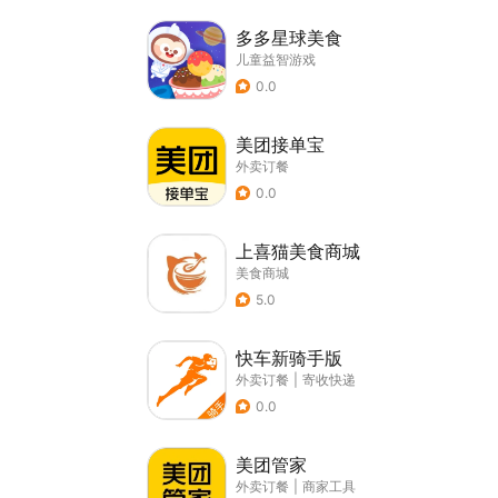
多多星球美食
儿童益智游戏
0.0
美团接单宝
外卖订餐
0.0
上喜猫美食商城
美食商城
5.0
快车新骑手版
外卖订餐
|
寄收快递
0.0
美团管家
外卖订餐
|
商家工具