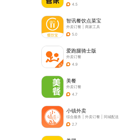
4.5
智讯餐饮点菜宝
外卖订餐
|
商家工具
5.0
爱跑腿骑士版
外卖订餐
4.9
美餐
外卖订餐
4.7
小镇外卖
综合服务
|
外卖订餐
|
同城配送
2.7