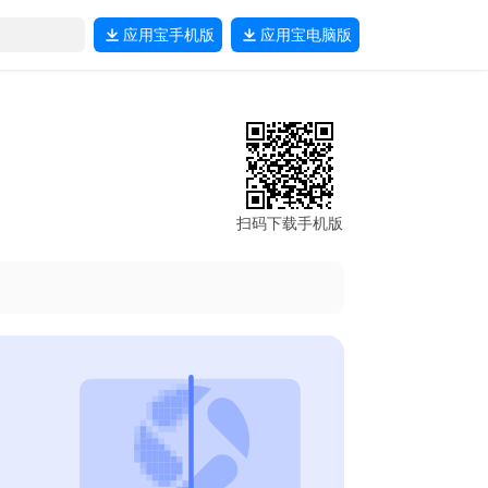
应用宝
手机版
应用宝
电脑版
扫码下载手机版