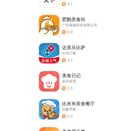
4.7
肥鹅美食街
广州凌杨科技有限公司
0.0
达美乐比萨
外卖订餐
4.2
美食日记
厨房菜谱
0.0
比米布美食餐厅
启蒙早教
0.0