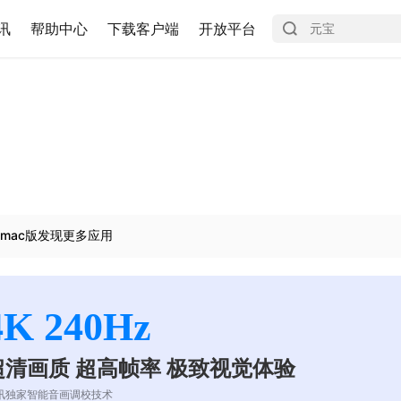
讯
帮助中心
下载客户端
开放平台
mac版发现更多应用
4K 240Hz
超清画质 超高帧率 极致视觉体验
讯独家智能音画调校技术