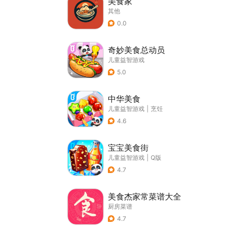
美食家
其他
0.0
奇妙美食总动员
儿童益智游戏
5.0
中华美食
儿童益智游戏
|
烹饪
4.6
宝宝美食街
儿童益智游戏
|
Q版
4.7
美食杰家常菜谱大全
厨房菜谱
4.7