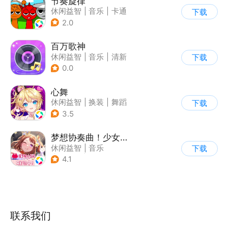
节奏旋律
休闲益智
|
音乐
|
卡通
下载
2.0
百万歌神
休闲益智
|
音乐
|
清新
下载
|
创新品类
0.0
心舞
休闲益智
|
换装
|
舞蹈
下载
|
结婚
3.5
梦想协奏曲！少女乐团派对！
休闲益智
|
音乐
下载
|
美少女
|
二次元
4.1
联系我们