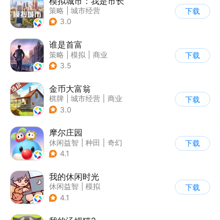
模拟城市：我是市长
策略
|
城市经营
下载
|
模拟城市
|
开放世界
3.0
谁是首富
策略
|
模拟
|
商业
下载
|
写实
3.5
金币大富翁
棋牌
|
城市经营
|
商业
下载
|
脑洞
3.0
摩尔庄园
休闲益智
|
种田
|
奇幻
下载
|
摩尔庄园
4.1
我的休闲时光
休闲益智
|
模拟
下载
4.1