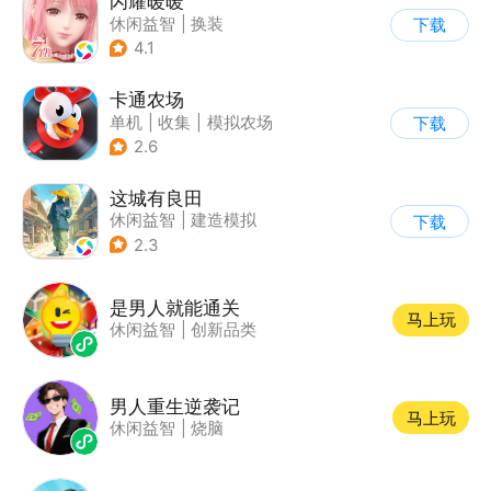
闪耀暖暖
休闲益智
|
换装
下载
|
美少女
|
二次元
4.1
卡通农场
单机
|
收集
|
模拟农场
下载
|
卡通
2.6
这城有良田
休闲益智
|
建造模拟
下载
|
架空历史
|
古风
2.3
是男人就能通关
马上玩
休闲益智
|
创新品类
男人重生逆袭记
马上玩
休闲益智
|
烧脑