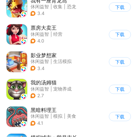
我有一座育龙岛
休闲益智
|
收集
|
恐龙
下载
|
宠物养成
3.4
票房大卖王
休闲益智
|
经营
下载
|
演艺圈
|
偶像
4.0
影业梦想家
休闲益智
|
生活模拟
下载
|
演艺圈
|
写实
3.4
我的汤姆猫
休闲益智
|
宠物养成
下载
|
汤姆猫
|
儿童游戏
2.7
黑暗料理王
休闲益智
|
模拟
|
美食
下载
|
卡通
4.1