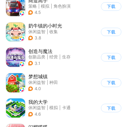
商道高手
策略
|
模拟
|
角色扮演
下载
|
收集
4.5
奶牛镇的小时光
休闲益智
|
收集
下载
|
像素风
|
养成
3.8
创造与魔法
创新品类
|
经营
|
生存
下载
|
开放世界
3.1
梦想城镇
休闲益智
|
种田
下载
|
田园生活
|
中国风
4.0
我的大学
休闲益智
|
模拟
|
卡通
下载
|
九游
4.6