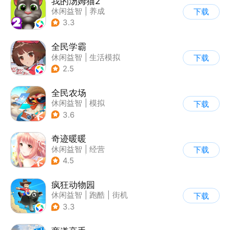
我的汤姆猫2
休闲益智
|
养成
下载
|
汤姆猫
|
儿童游戏
3.3
全民学霸
休闲益智
|
生活模拟
下载
|
校园
|
卡通
2.5
全民农场
休闲益智
|
模拟
下载
|
田园生活
|
卡通
3.6
奇迹暖暖
休闲益智
|
经营
下载
|
美少女
|
动漫
4.5
疯狂动物园
休闲益智
|
跑酷
|
街机
下载
|
像素风
3.3