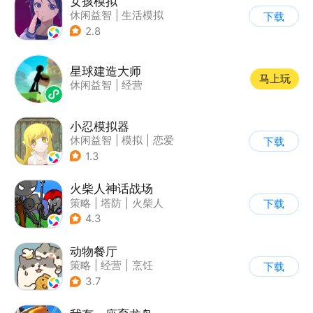
女孩模拟
休闲益智
|
生活模拟
下载
|
校园
|
卡通
2.8
星球建造大师
马上玩
休闲益智
|
经营
小忍模拟器
休闲益智
|
模拟
|
恋爱
下载
|
女性向
1.3
火柴人神话战场
策略
|
塔防
|
火柴人
下载
|
休闲益智
4.3
动物餐厅
策略
|
经营
|
烹饪
下载
|
宠物
3.7