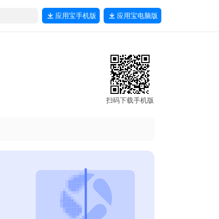
应用宝
手机版
应用宝
电脑版
扫码下载手机版