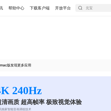
讯
帮助中心
下载客户端
开放平台
mac版发现更多应用
4K 240Hz
超清画质 超高帧率 极致视觉体验
讯独家智能音画调校技术