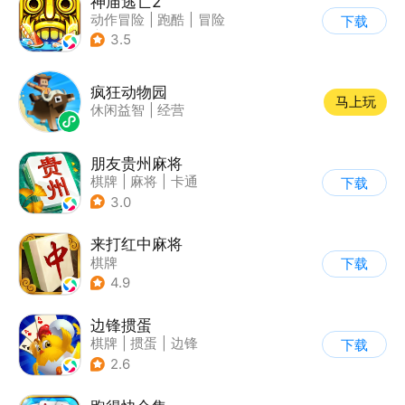
神庙逃亡2
动作冒险
|
跑酷
|
冒险
下载
|
欧美风
3.5
疯狂动物园
马上玩
休闲益智
|
经营
朋友贵州麻将
棋牌
|
麻将
|
卡通
下载
3.0
来打红中麻将
棋牌
下载
4.9
边锋掼蛋
棋牌
|
掼蛋
|
边锋
下载
2.6