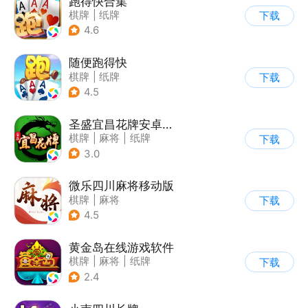
跑得快合集
棋牌
|
纸牌
下载
4.6
随便跑得快
棋牌
|
纸牌
下载
4.5
圣盛宜昌花牌安卓版软件V1.0
棋牌
|
麻将
|
纸牌
下载
|
斗地主
3.0
微乐四川麻将移动版
棋牌
|
麻将
下载
4.5
黄金岛在线游戏软件
棋牌
|
麻将
|
纸牌
下载
2.4