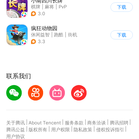
小南四川长牌
棋牌
|
麻将
|
PvP
下载
|
纸牌
3.0
疯狂动物园
休闲益智
|
跑酷
|
街机
下载
|
像素风
3.3
联系我们
|
|
|
|
|
关于腾讯
About Tencent
服务条款
商务洽谈
腾讯招聘
|
|
|
|
|
腾讯公益
版权所有
用户权限
隐私政策
侵权投诉指引
用户协议