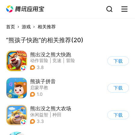
首页
游戏
相关推荐
“熊孩子快跑”的相关推荐(20)
熊出没之熊大快跑
动作冒险
|
竞速
|
冒险
下载
|
熊出没
3.8
熊孩子拼音
启蒙早教
下载
1.0
熊出没之熊大农场
休闲益智
|
种田
下载
|
田园生活
|
熊出没
3.3