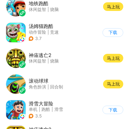
地铁跑酷
马上玩
休闲益智
|
烧脑
汤姆猫跑酷
动作冒险
|
竞速
下载
|
汤姆猫
|
卡通
3.7
神庙逃亡2
马上玩
休闲益智
|
烧脑
滚动球球
马上玩
角色扮演
|
回合制
滑雪大冒险
单机
|
跑酷
|
滑雪
下载
|
游道易
3.5