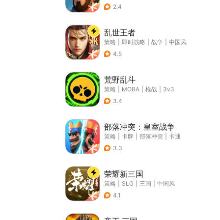
2.4
乱世王者
策略
|
即时战略
|
战争
|
中国风
4.5
荒野乱斗
策略
|
MOBA
|
枪战
|
3v3
3.4
部落冲突：皇室战争
策略
|
卡牌
|
部落冲突
|
卡通
3.3
荣耀新三国
策略
|
SLG
|
三国
|
中国风
4.1