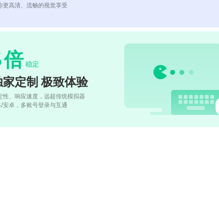
你更高清、流畅的视觉享受
5
倍
稳定
独家定制 极致体验
定性、响应速度，远超传统模拟器
OS/安卓，多账号登录与互通