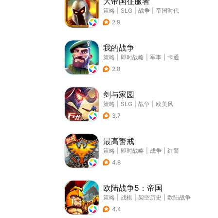
大帝国征服者
策略
|
SLG
|
战争
|
帝国时代
2.9
我的战争
策略
|
即时战略
|
军事
|
卡通
2.8
剑与家园
策略
|
SLG
|
战争
|
欧美风
3.7
最高警戒
策略
|
即时战略
|
战争
|
红警
4.8
欧陆战争5：帝国
策略
|
战棋
|
架空历史
|
欧陆战争
4.4