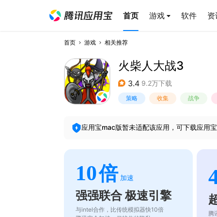
首页
游戏
软件
资
首页
游戏
相关推荐
火柴人大战3
3.4
9.2万下载
策略
收集
战争
应用宝mac版暂未适配该应用，可下载应用宝
10
倍
加速
强强联合 极速引擎
与intel合作，比传统模拟器快10倍
腾