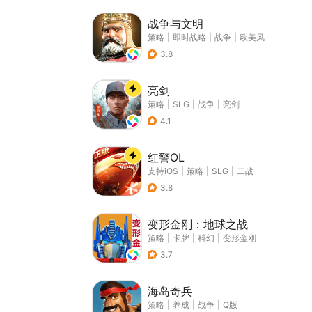
战争与文明
策略
|
即时战略
|
战争
|
欧美风
3.8
亮剑
策略
|
SLG
|
战争
|
亮剑
4.1
红警OL
支持iOS
|
策略
|
SLG
|
二战
3.8
变形金刚：地球之战
策略
|
卡牌
|
科幻
|
变形金刚
3.7
海岛奇兵
策略
|
养成
|
战争
|
Q版