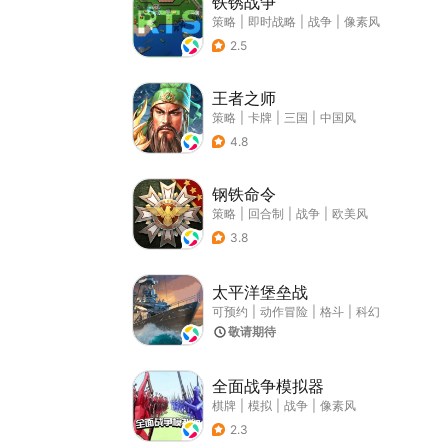
铁锈战争
策略
|
即时战略
|
战争
|
像素风
2.5
王者之师
策略
|
卡牌
|
三国
|
中国风
4.8
钢铁命令
策略
|
回合制
|
战争
|
欧美风
3.8
太平洋堡垒战
可预约
|
动作冒险
|
格斗
|
科幻
敬请期待
全面战争模拟器
棋牌
|
模拟
|
战争
|
像素风
2.3