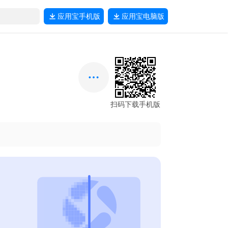
应用宝
手机版
应用宝
电脑版
扫码下载手机版