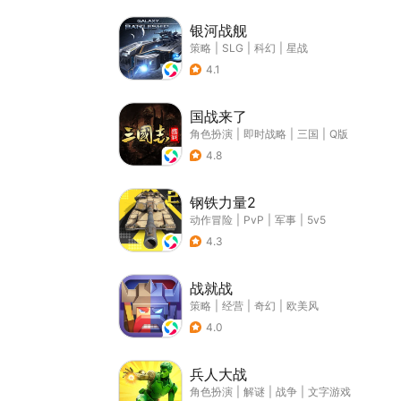
银河战舰
策略
|
SLG
|
科幻
|
星战
4.1
国战来了
角色扮演
|
即时战略
|
三国
|
Q版
4.8
钢铁力量2
动作冒险
|
PvP
|
军事
|
5v5
4.3
战就战
策略
|
经营
|
奇幻
|
欧美风
4.0
兵人大战
角色扮演
|
解谜
|
战争
|
文字游戏