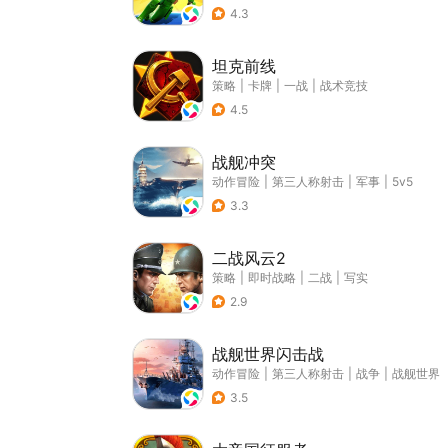
4.3
坦克前线
策略
|
卡牌
|
一战
|
战术竞技
4.5
战舰冲突
动作冒险
|
第三人称射击
|
军事
|
5v5
3.3
二战风云2
策略
|
即时战略
|
二战
|
写实
2.9
战舰世界闪击战
动作冒险
|
第三人称射击
|
战争
|
战舰世界
3.5