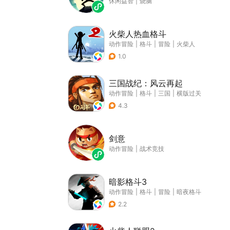
休闲益智
|
烧脑
火柴人热血格斗
动作冒险
|
格斗
|
冒险
|
火柴人
1.0
三国战纪：风云再起
动作冒险
|
格斗
|
三国
|
横版过关
4.3
剑意
动作冒险
|
战术竞技
暗影格斗3
动作冒险
|
格斗
|
冒险
|
暗夜格斗
2.2