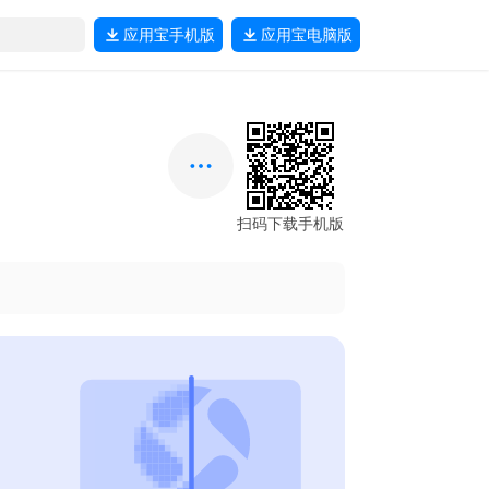
应用宝
手机版
应用宝
电脑版
扫码下载手机版