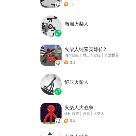
1.8
痛扁火柴人
火柴人绳索英雄传2
动作冒险
|
射击
|
冒险
|
开放世界
3.3
解压火柴人
火柴人大战争
休闲益智
|
通关
|
火柴人
5.0