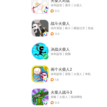
火柴人对战
休闲益智
|
通关
|
火柴人
0.0
战斗火柴人
动作冒险
|
格斗
|
横版过关
|
热血
3.0
决战火柴人
休闲益智
|
烧脑
画个火柴人2
休闲益智
|
冒险
|
火柴人
|
单机
1.8
火柴人战斗3
策略
|
火柴人
|
指动网络
0.0