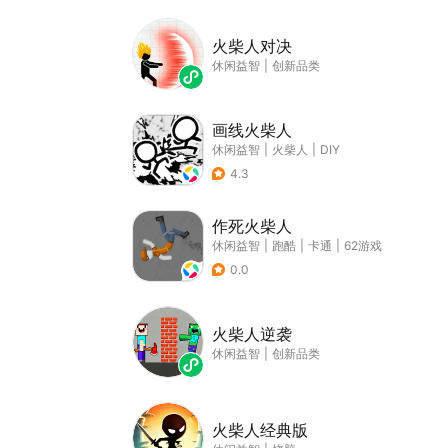
火柴人对决
休闲益智
|
创新品类
画线火柴人
休闲益智
|
火柴人
|
DIY
4.3
作死火柴人
休闲益智
|
跑酷
|
卡通
|
62游戏
0.0
火柴人逆袭
休闲益智
|
创新品类
火柴人经典版