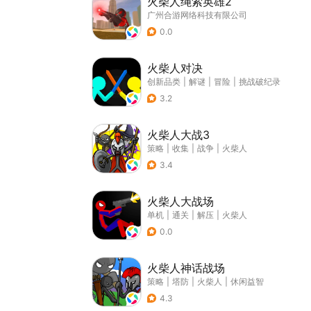
火柴人绳索英雄2
广州合游网络科技有限公司
0.0
火柴人对决
创新品类
|
解谜
|
冒险
|
挑战破纪录
3.2
火柴人大战3
策略
|
收集
|
战争
|
火柴人
3.4
火柴人大战场
单机
|
通关
|
解压
|
火柴人
0.0
火柴人神话战场
策略
|
塔防
|
火柴人
|
休闲益智
4.3