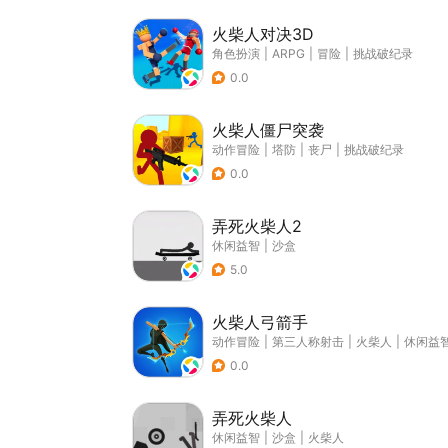
火柴人对决3D
角色扮演
|
ARPG
|
冒险
|
挑战破纪录
0.0
火柴人僵尸突袭
动作冒险
|
塔防
|
丧尸
|
挑战破纪录
0.0
弄死火柴人2
休闲益智
|
沙盒
5.0
火柴人弓箭手
动作冒险
|
第三人称射击
|
火柴人
|
休闲益
0.0
弄死火柴人
休闲益智
|
沙盒
|
火柴人