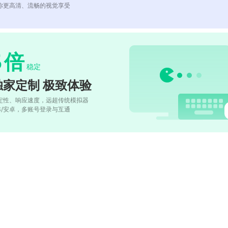
你更高清、流畅的视觉享受
5
倍
稳定
独家定制 极致体验
定性、响应速度，远超传统模拟器
OS/安卓，多账号登录与互通