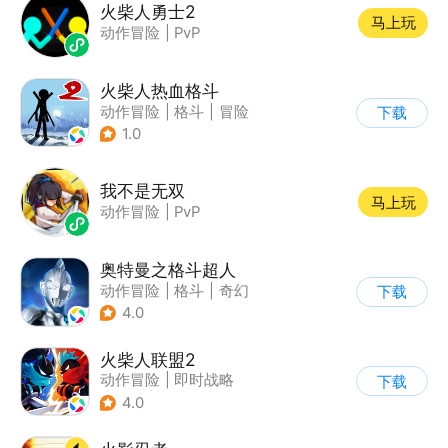
火柴人勇士2
马上玩
动作冒险
|
PvP
火柴人热血格斗
动作冒险
|
格斗
|
冒险
下载
|
火柴人
1.0
我不是无双
马上玩
动作冒险
|
PvP
奥特曼之格斗超人
动作冒险
|
格斗
|
奇幻
下载
|
奥特曼
4.0
火柴人联盟2
动作冒险
|
即时战略
下载
|
冒险
|
横版过关
4.0