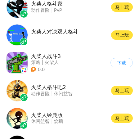
火柴人格斗家
马上玩
动作冒险
|
PvP
火柴人对决双人格斗
马上玩
火柴人战斗3
策略
|
火柴人
下载
|
指动网络
0.0
火柴人格斗吧2
马上玩
动作冒险
|
休闲益智
火柴人经典版
马上玩
休闲益智
|
烧脑