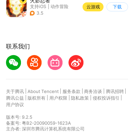
火影忍者
支持iOS
|
动作冒险
云游戏
下载
|
格斗
|
动漫改编
3.5
联系我们
|
|
|
|
|
关于腾讯
About Tencent
服务条款
商务洽谈
腾讯招聘
|
|
|
|
|
腾讯公益
版权所有
用户权限
隐私政策
侵权投诉指引
用户协议
版本号:
9.2.5
备案号: 粤B2-20090059-1623A
主办者: 深圳市腾讯计算机系统有限公司