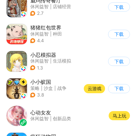
威玛传奇餐厅
休闲益智
|
店铺经营
下载
|
美食
|
卡通
2.7
猪猪红包世界
休闲益智
|
种田
下载
|
田园生活
|
积分网赚
4.4
小忍模拟器
休闲益智
|
生活模拟
下载
|
恋爱
|
女性向
1.3
小小蚁国
策略
|
沙盒
|
战争
云游戏
下载
|
写实
3.8
心动女友
马上玩
休闲益智
|
创新品类