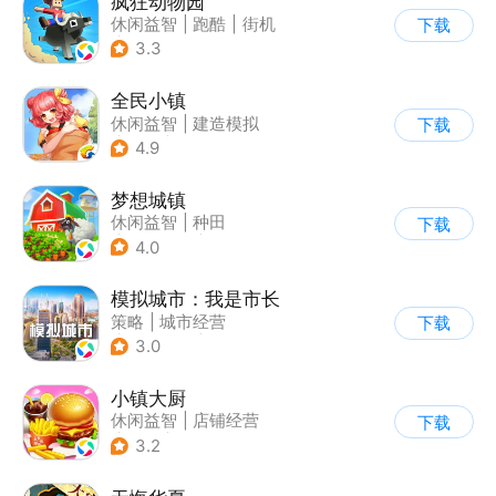
疯狂动物园
休闲益智
|
跑酷
|
街机
下载
|
像素风
3.3
全民小镇
休闲益智
|
建造模拟
下载
|
卡通
|
腾讯
4.9
梦想城镇
休闲益智
|
种田
下载
|
田园生活
|
中国风
4.0
模拟城市：我是市长
策略
|
城市经营
下载
|
模拟城市
|
开放世界
3.0
小镇大厨
休闲益智
|
店铺经营
下载
|
美食
|
卡通
3.2