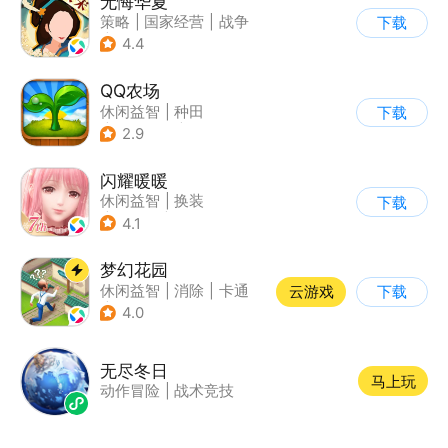
无悔华夏
策略
|
国家经营
|
战争
下载
|
中国风
4.4
QQ农场
休闲益智
|
种田
下载
|
田园生活
|
卡通
2.9
闪耀暖暖
休闲益智
|
换装
下载
|
美少女
|
二次元
4.1
梦幻花园
休闲益智
|
消除
|
卡通
云游戏
下载
|
创梦天地
4.0
无尽冬日
马上玩
动作冒险
|
战术竞技