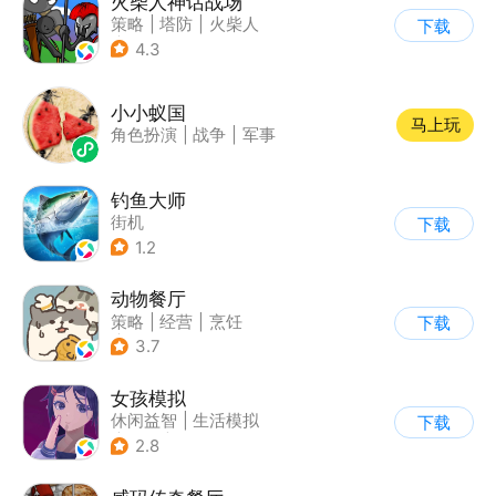
火柴人神话战场
策略
|
塔防
|
火柴人
下载
|
休闲益智
4.3
小小蚁国
马上玩
角色扮演
|
战争
|
军事
钓鱼大师
街机
下载
1.2
动物餐厅
策略
|
经营
|
烹饪
下载
|
宠物
3.7
女孩模拟
休闲益智
|
生活模拟
下载
|
校园
|
卡通
2.8