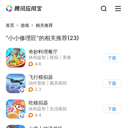
首页
游戏
相关推荐
“小小修理匠”的相关推荐(23)
奇妙料理餐厅
休闲益智
|
模拟
|
美食
下载
|
宝宝巴士
4.6
飞行模拟器
动作冒险
|
载具模拟
下载
|
飞机
|
写实
2.3
吃模拟器
休闲益智
|
生活模拟
下载
|
美食
|
卡通
4.4