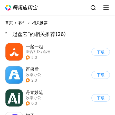
首页
软件
相关推荐
“一起盘它”的相关推荐(26)
一起一起
综合社区/论坛
下载
5.0
百保盾
效率办公
下载
2.0
丹青妙笔
效率办公
下载
0.0