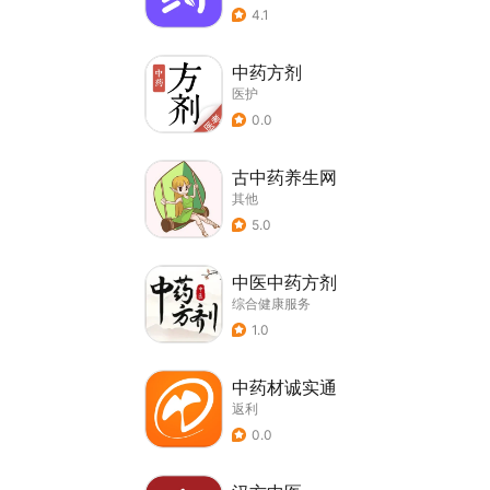
4.1
中药方剂
医护
0.0
古中药养生网
其他
5.0
中医中药方剂
综合健康服务
1.0
中药材诚实通
返利
0.0