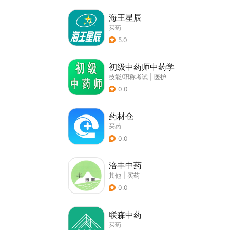
海王星辰
买药
5.0
初级中药师中药学
技能/职称考试
|
医护
0.0
药材仓
买药
0.0
涪丰中药
其他
|
买药
0.0
联森中药
买药