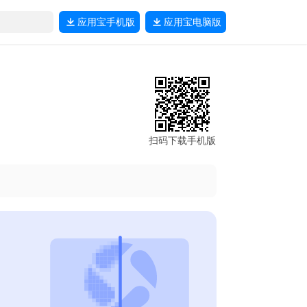
应用宝
手机版
应用宝
电脑版
扫码下载手机版