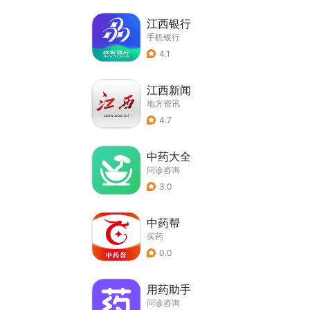
江西银行
手机银行
4.1
江西新闻
地方资讯
4.7
中药大全
问诊咨询
3.0
中药帮
买药
0.0
用药助手
问诊咨询