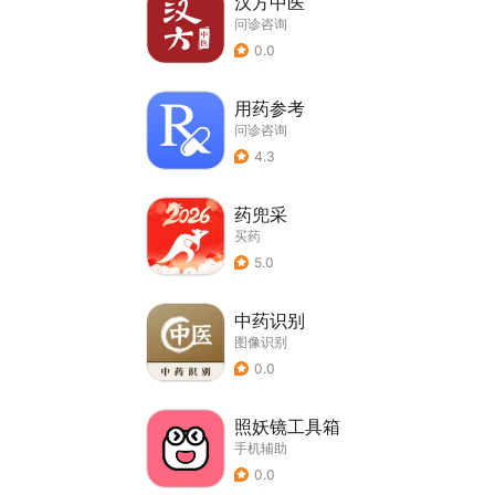
汉方中医
问诊咨询
0.0
用药参考
问诊咨询
4.3
药兜采
买药
5.0
中药识别
图像识别
0.0
照妖镜工具箱
手机辅助
0.0