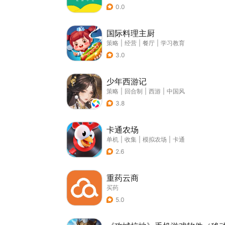
0.0
国际料理主厨
策略
|
经营
|
餐厅
|
学习教育
3.0
少年西游记
策略
|
回合制
|
西游
|
中国风
3.8
卡通农场
单机
|
收集
|
模拟农场
|
卡通
2.6
重药云商
买药
5.0