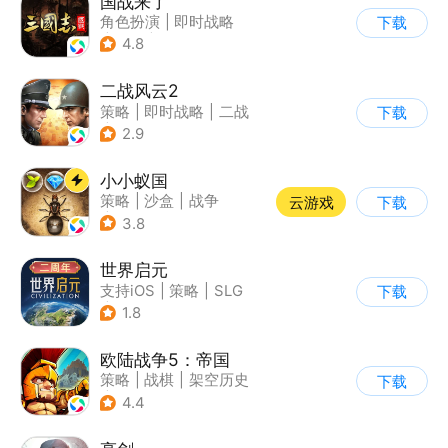
国战来了
角色扮演
|
即时战略
下载
|
三国
|
Q版
4.8
二战风云2
策略
|
即时战略
|
二战
下载
|
写实
2.9
小小蚁国
策略
|
沙盒
|
战争
云游戏
下载
|
写实
3.8
世界启元
支持iOS
|
策略
|
SLG
下载
|
战争
1.8
欧陆战争5：帝国
策略
|
战棋
|
架空历史
下载
|
欧陆战争
4.4