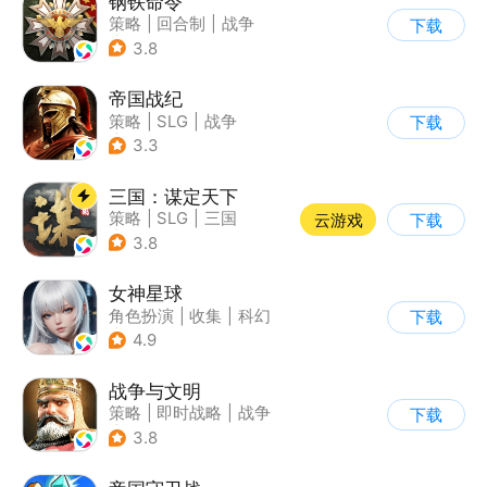
钢铁命令
策略
|
回合制
|
战争
下载
|
欧美风
3.8
帝国战纪
策略
|
SLG
|
战争
下载
|
写实
3.3
三国：谋定天下
策略
|
SLG
|
三国
云游戏
下载
|
中国风
3.8
女神星球
角色扮演
|
收集
|
科幻
下载
|
捏脸
4.9
战争与文明
策略
|
即时战略
|
战争
下载
|
欧美风
3.8