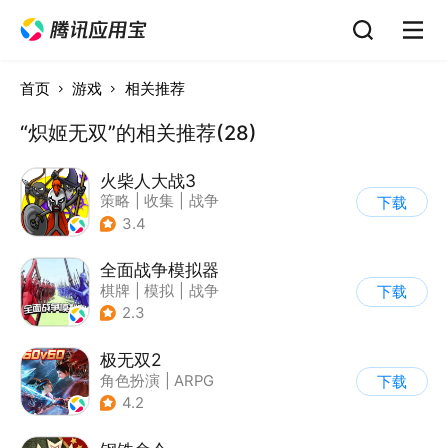
首页
游戏
相关推荐
“炽姬无双”的相关推荐(28)
火柴人大战3
策略
|
收集
|
战争
下载
|
火柴人
3.4
全面战争模拟器
棋牌
|
模拟
|
战争
下载
|
像素风
2.3
极无双2
角色扮演
|
ARPG
下载
|
三国
|
千人同屏
4.2