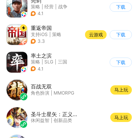
亮剑
策略
|
经营
|
战争
下载
|
亮剑
4.1
重返帝国
支持iOS
|
策略
云游戏
下载
|
即时战略
|
中世纪
3.3
率土之滨
策略
|
SLG
|
三国
下载
|
中国风
4.1
百战无双
马上玩
角色扮演
|
MMORPG
圣斗士星矢：正义传说
马上玩
休闲益智
|
创新品类