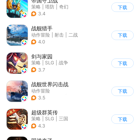
帝国守卫战
策略
|
塔防
|
奇幻
下载
|
卡通
3.4
战舰猎手
动作冒险
|
射击
|
二战
下载
|
战术竞技
4.0
剑与家园
策略
|
SLG
|
战争
下载
|
欧美风
3.7
战舰世界闪击战
动作冒险
下载
|
第三人称射击
|
战争
3.5
|
战舰世界
超级群英传
策略
|
SLG
|
三国
下载
|
中国风
4.3