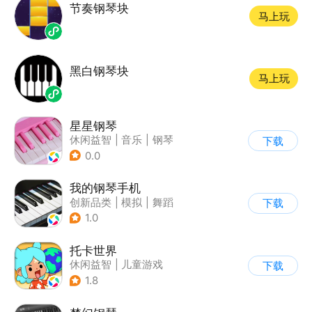
节奏钢琴块
马上玩
黑白钢琴块
马上玩
星星钢琴
休闲益智
|
音乐
|
钢琴
下载
0.0
我的钢琴手机
创新品类
|
模拟
|
舞蹈
下载
|
写实
1.0
托卡世界
休闲益智
|
儿童游戏
下载
1.8