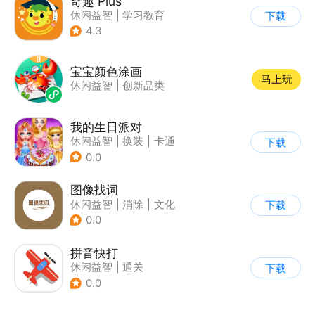
奇趣 Plus
休闲益智
|
学习教育
下载
|
儿童游戏
4.3
宝宝颜色涂画
马上玩
休闲益智
|
创新品类
我的生日派对
休闲益智
|
换装
|
卡通
下载
0.0
图像找词
休闲益智
|
消除
|
文化
下载
|
清新
0.0
拼音快打
休闲益智
|
通关
下载
|
学习教育
|
儿童游戏
0.0