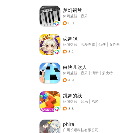
梦幻钢琴
休闲益智
|
音乐
0.0
恋舞OL
休闲益智
|
恋爱养成
|
仙侠
|
女性向
3.2
白块儿达人
休闲益智
|
音乐
|
清新
|
多比特
4.9
跳舞的线
休闲益智
|
音乐
|
治愈
3.8
phira
广州长曦科技有限公司