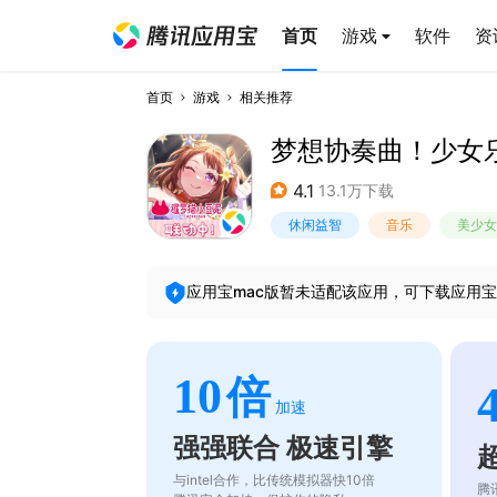
首页
游戏
软件
资
首页
游戏
相关推荐
梦想协奏曲！少女
4.1
13.1万下载
休闲益智
音乐
美少女
应用宝mac版暂未适配该应用，可下载应用宝
10
倍
加速
强强联合 极速引擎
与intel合作，比传统模拟器快10倍
腾