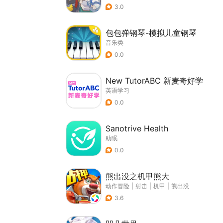
3.0
包包弹钢琴-模拟儿童钢琴
音乐类
0.0
New TutorABC 新麦奇好学
英语学习
0.0
Sanotrive Health
助眠
0.0
熊出没之机甲熊大
动作冒险
|
射击
|
机甲
|
熊出没
3.6