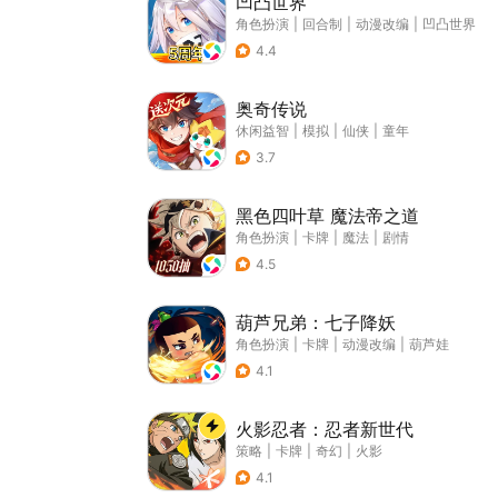
凹凸世界
角色扮演
|
回合制
|
动漫改编
|
凹凸世界
4.4
奥奇传说
休闲益智
|
模拟
|
仙侠
|
童年
3.7
黑色四叶草 魔法帝之道
角色扮演
|
卡牌
|
魔法
|
剧情
4.5
葫芦兄弟：七子降妖
角色扮演
|
卡牌
|
动漫改编
|
葫芦娃
4.1
火影忍者：忍者新世代
策略
|
卡牌
|
奇幻
|
火影
4.1