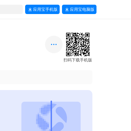
应用宝
手机版
应用宝
电脑版
扫码下载手机版