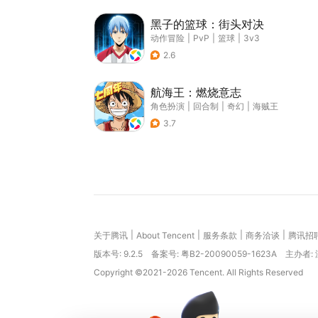
黑子的篮球：街头对决
动作冒险
|
PvP
|
篮球
|
3v3
2.6
航海王：燃烧意志
角色扮演
|
回合制
|
奇幻
|
海贼王
3.7
|
|
|
|
关于腾讯
About Tencent
服务条款
商务洽谈
腾讯招
版本号:
9.2.5
备案号: 粤B2-20090059-1623A
主办者:
Copyright ©2021-2026 Tencent. All Rights Reserved