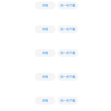
扫一扫下载
详情
扫一扫下载
详情
扫一扫下载
详情
扫一扫下载
详情
扫一扫下载
详情