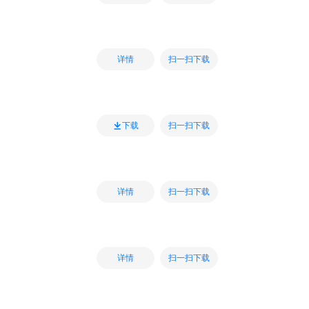
扫一扫下载
详情
扫一扫下载
下载
扫一扫下载
详情
扫一扫下载
详情