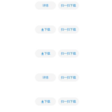
扫一扫下载
详情
扫一扫下载
下载
扫一扫下载
下载
扫一扫下载
详情
扫一扫下载
下载