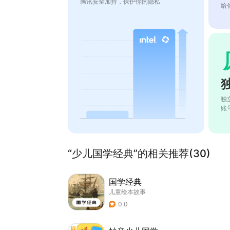
腾讯安全加持，保护你的隐私
给
独
账
“少儿国学经典”的相关推荐(30)
国学经典
儿童绘本故事
0.0