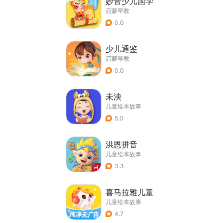
妙音少儿国学
启蒙早教
0.0
少儿通鉴
启蒙早教
0.0
未泱
儿童绘本故事
5.0
洪恩拼音
儿童绘本故事
3.3
喜马拉雅儿童
儿童绘本故事
4.7