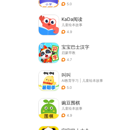
5.0
KaDa阅读
儿童绘本故事
4.9
宝宝巴士汉字
启蒙早教
4.7
叫叫
AI教育学习
|
儿童绘本故事
5.0
豌豆围棋
儿童绘本故事
4.9