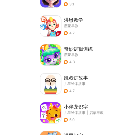
3.1
洪恩数学
启蒙早教
4.7
奇妙逻辑训练
启蒙早教
4.3
凯叔讲故事
儿童绘本故事
4.7
小伴龙识字
儿童绘本故事
|
启蒙早教
5.0