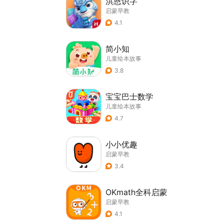
洪恩识字
启蒙早教
4.1
简小知
儿童绘本故事
3.8
宝宝巴士数学
儿童绘本故事
4.7
小小优趣
启蒙早教
3.4
OKmath全科启蒙
启蒙早教
4.1