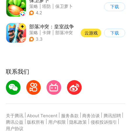
保卫萝卜
策略
|
塔防
|
保卫萝卜
下载
|
卡通
4.2
部落冲突：皇室战争
策略
|
卡牌
|
部落冲突
云游戏
下载
|
卡通
3.3
联系我们
|
|
|
|
|
关于腾讯
About Tencent
服务条款
商务洽谈
腾讯招聘
|
|
|
|
|
腾讯公益
版权所有
用户权限
隐私政策
侵权投诉指引
用户协议