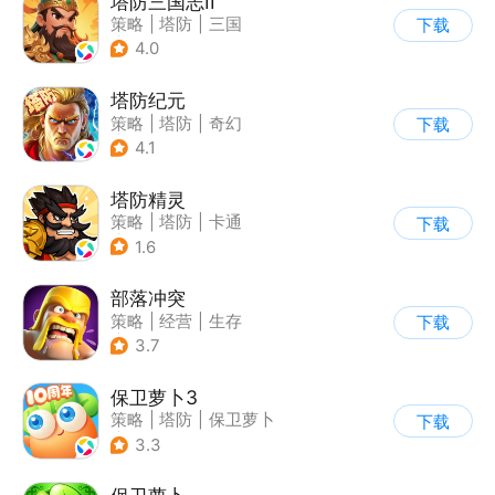
塔防三国志II
策略
|
塔防
|
三国
下载
|
卡通
4.0
塔防纪元
策略
|
塔防
|
奇幻
下载
|
欧美风
4.1
塔防精灵
策略
|
塔防
|
卡通
下载
|
自走棋
1.6
部落冲突
策略
|
经营
|
生存
下载
|
部落冲突
3.7
保卫萝卜3
策略
|
塔防
|
保卫萝卜
下载
|
卡通
3.3