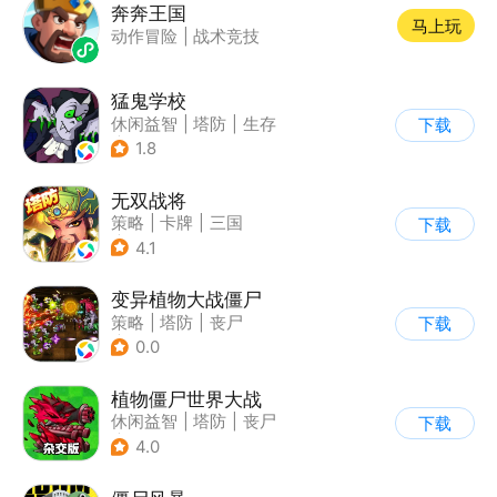
奔奔王国
马上玩
动作冒险
|
战术竞技
猛鬼学校
休闲益智
|
塔防
|
生存
下载
|
暗黑
1.8
无双战将
策略
|
卡牌
|
三国
下载
|
中国风
4.1
变异植物大战僵尸
策略
|
塔防
|
丧尸
下载
|
卡通
0.0
植物僵尸世界大战
休闲益智
|
塔防
|
丧尸
下载
|
卡通
4.0