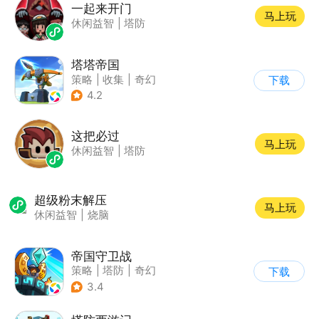
一起来开门
马上玩
休闲益智
|
塔防
塔塔帝国
策略
|
收集
|
奇幻
下载
|
卡通
4.2
这把必过
马上玩
休闲益智
|
塔防
超级粉末解压
马上玩
休闲益智
|
烧脑
帝国守卫战
策略
|
塔防
|
奇幻
下载
|
卡通
3.4