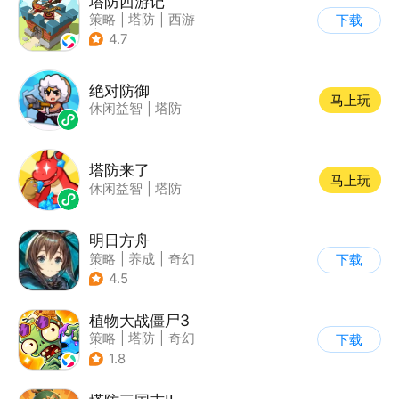
塔防西游记
策略
|
塔防
|
西游
下载
|
萌系
4.7
绝对防御
马上玩
休闲益智
|
塔防
塔防来了
马上玩
休闲益智
|
塔防
明日方舟
策略
|
养成
|
奇幻
下载
|
废土
4.5
植物大战僵尸3
策略
|
塔防
|
奇幻
下载
|
开放世界
1.8