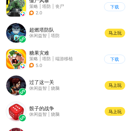
僵尸风暴
策略
|
塔防
|
丧尸
下载
|
卡通
2.0
超燃塔防队
马上玩
休闲益智
|
塔防
糖果灾难
策略
|
塔防
|
端游移植
下载
|
卡通
5.0
过了这一关
马上玩
休闲益智
|
烧脑
骰子的战争
马上玩
休闲益智
|
烧脑