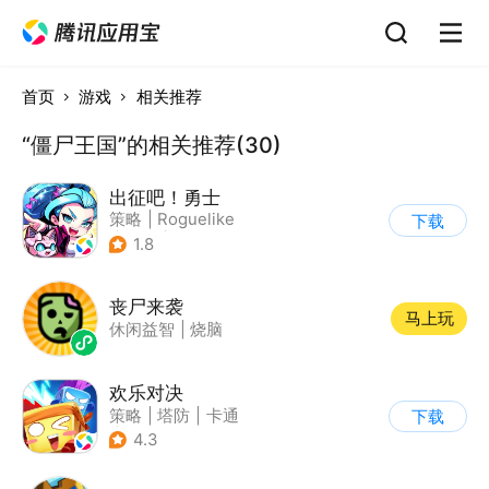
首页
游戏
相关推荐
“僵尸王国”的相关推荐(30)
出征吧！勇士
策略
|
Roguelike
下载
|
末日
|
写实
1.8
丧尸来袭
马上玩
休闲益智
|
烧脑
欢乐对决
策略
|
塔防
|
卡通
下载
|
卡牌
4.3