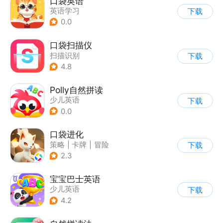
口袋英语
英语学习
下载
0.0
口袋扫描仪
扫描识别
下载
4.8
Polly自然拼读
少儿英语
下载
0.0
口袋进化
策略
|
卡牌
|
冒险
下载
|
精灵宝可梦
2.3
宝宝巴士英语
少儿英语
下载
4.2