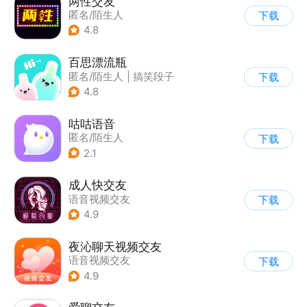
两性交友
匿名/陌生人
下载
4.8
百思漂流瓶
匿名/陌生人
|
搞笑段子
下载
4.8
咕咕语音
匿名/陌生人
下载
2.1
成人快交友
语音视频交友
下载
4.9
夜沁聊天视频交友
语音视频交友
下载
|
匿名/陌生人
4.9