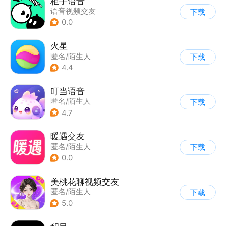
柜子语音
语音视频交友
下载
0.0
火星
匿名/陌生人
下载
4.4
叮当语音
匿名/陌生人
下载
4.7
暖遇交友
匿名/陌生人
下载
0.0
美桃花聊视频交友
匿名/陌生人
下载
5.0