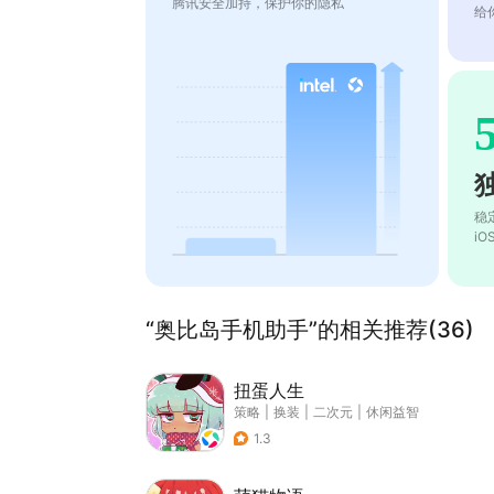
腾讯安全加持，保护你的隐私
给
稳
i
“奥比岛手机助手”的相关推荐(36)
扭蛋人生
策略
|
换装
|
二次元
|
休闲益智
1.3