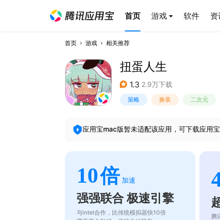
首页
游戏
软件
资
首页
游戏
相关推荐
扭蛋人生
1.3
2.9万下载
策略
换装
二次元
应用宝mac版暂未适配该应用，可下载应用宝
10
倍
加速
强强联合 极速引擎
与intel合作，比传统模拟器快10倍
腾