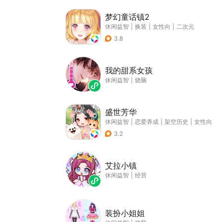
梦幻童话镇2
休闲益智
|
换装
|
女性向
|
二次元
3.8
我的甜系女孩
休闲益智
|
烧脑
盛世芳华
休闲益智
|
恋爱养成
|
架空历史
|
女性向
3.2
艾拉小镇
休闲益智
|
经营
装扮小姐姐