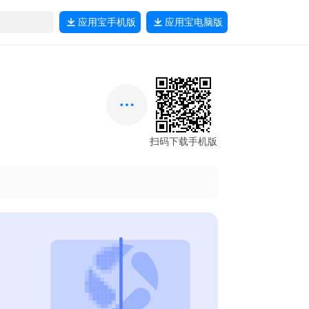
应用宝
手机版
应用宝
电脑版
扫码下载手机版