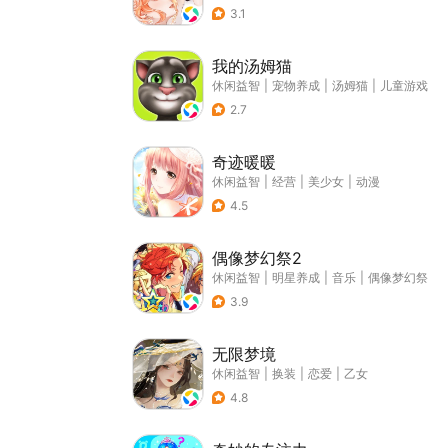
3.1
我的汤姆猫
休闲益智
|
宠物养成
|
汤姆猫
|
儿童游戏
2.7
奇迹暖暖
休闲益智
|
经营
|
美少女
|
动漫
4.5
偶像梦幻祭2
休闲益智
|
明星养成
|
音乐
|
偶像梦幻祭
3.9
无限梦境
休闲益智
|
换装
|
恋爱
|
乙女
4.8