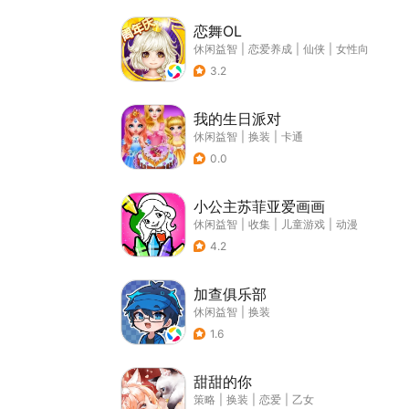
恋舞OL
休闲益智
|
恋爱养成
|
仙侠
|
女性向
3.2
我的生日派对
休闲益智
|
换装
|
卡通
0.0
小公主苏菲亚爱画画
休闲益智
|
收集
|
儿童游戏
|
动漫
4.2
加查俱乐部
休闲益智
|
换装
1.6
甜甜的你
策略
|
换装
|
恋爱
|
乙女