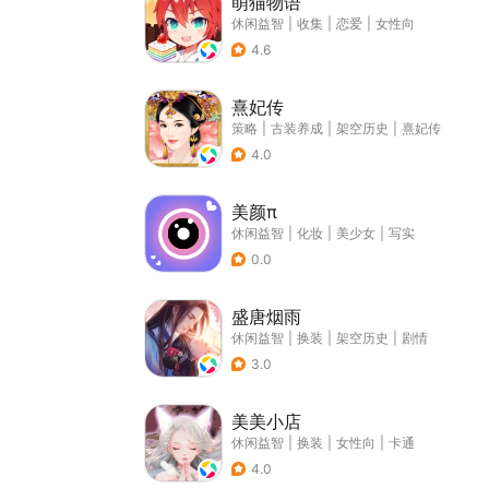
萌猫物语
休闲益智
|
收集
|
恋爱
|
女性向
4.6
熹妃传
策略
|
古装养成
|
架空历史
|
熹妃传
4.0
美颜π
休闲益智
|
化妆
|
美少女
|
写实
0.0
盛唐烟雨
休闲益智
|
换装
|
架空历史
|
剧情
3.0
美美小店
休闲益智
|
换装
|
女性向
|
卡通
4.0