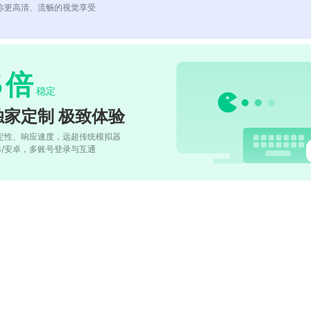
你更高清、流畅的视觉享受
5
倍
稳定
独家定制 极致体验
定性、响应速度，远超传统模拟器
OS/安卓，多账号登录与互通