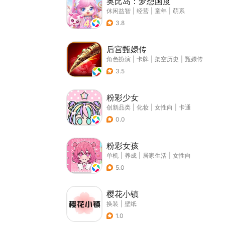
奥比岛：梦想国度
休闲益智
|
经营
|
童年
|
萌系
3.8
后宫甄嬛传
角色扮演
|
卡牌
|
架空历史
|
甄嬛传
3.5
粉彩少女
创新品类
|
化妆
|
女性向
|
卡通
0.0
粉彩女孩
单机
|
养成
|
居家生活
|
女性向
5.0
樱花小镇
换装
|
壁纸
1.0