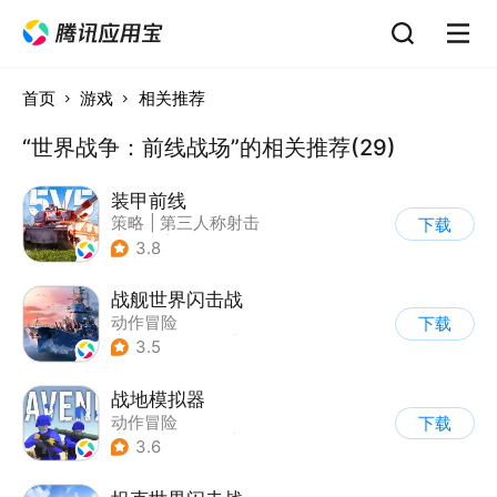
首页
游戏
相关推荐
“世界战争：前线战场”的相关推荐(29)
装甲前线
策略
|
第三人称射击
下载
|
坦克
|
战术竞技
3.8
战舰世界闪击战
动作冒险
下载
|
第三人称射击
|
战争
3.5
|
战舰世界
战地模拟器
动作冒险
下载
|
第一人称射击
|
枪战
3.6