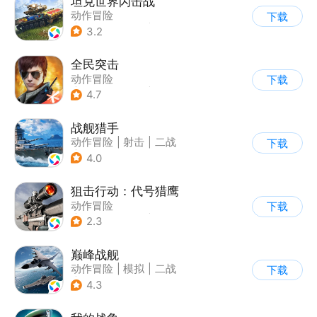
坦克世界闪击战
动作冒险
下载
|
第三人称射击
|
二战
3.2
|
战术竞技
全民突击
动作冒险
下载
|
第三人称射击
|
枪战
4.7
|
战术竞技
战舰猎手
动作冒险
|
射击
|
二战
下载
|
战术竞技
4.0
狙击行动：代号猎鹰
动作冒险
下载
|
第一人称射击
|
枪战
2.3
|
写实
巅峰战舰
动作冒险
|
模拟
|
二战
下载
|
战术竞技
4.3