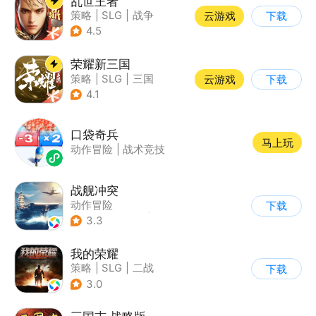
乱世王者
策略
|
SLG
|
战争
云游戏
下载
|
中国风
4.5
荣耀新三国
策略
|
SLG
|
三国
云游戏
下载
|
中国风
4.1
口袋奇兵
马上玩
动作冒险
|
战术竞技
战舰冲突
动作冒险
下载
|
第三人称射击
|
军事
3.3
|
5v5
我的荣耀
策略
|
SLG
|
二战
下载
|
欧美风
3.0