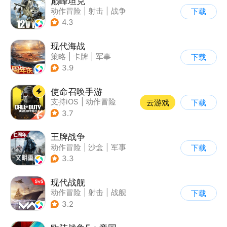
巅峰坦克
动作冒险
|
射击
|
战争
下载
|
战术竞技
4.3
现代海战
策略
|
卡牌
|
军事
下载
|
战术竞技
3.9
使命召唤手游
支持iOS
|
动作冒险
云游戏
下载
|
第一人称射击
|
军事
3.7
王牌战争
动作冒险
|
沙盒
|
军事
下载
|
开放世界
3.3
现代战舰
动作冒险
|
射击
|
战舰
下载
|
5v5
3.2