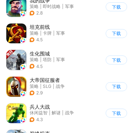
我的战争
策略
|
即时战略
|
军事
下载
|
卡通
2.8
坦克前线
策略
|
卡牌
|
军事
下载
|
战术竞技
4.5
生化围城
策略
|
塔防
|
军事
下载
|
废土
4.5
大帝国征服者
策略
|
SLG
|
战争
下载
|
帝国时代
2.9
兵人大战
休闲益智
|
解谜
|
战争
下载
|
文字游戏
4.3