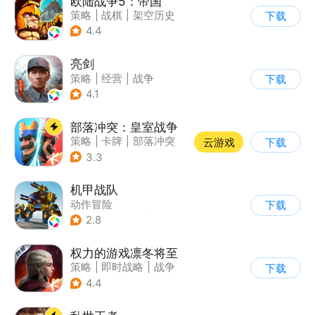
欧陆战争5：帝国
策略
|
战棋
|
架空历史
下载
|
欧陆战争
4.4
亮剑
策略
|
经营
|
战争
下载
|
亮剑
4.1
部落冲突：皇室战争
策略
|
卡牌
|
部落冲突
云游戏
下载
|
卡通
3.3
机甲战队
动作冒险
下载
|
第三人称射击
|
枪战
2.8
|
匹配对战
权力的游戏凛冬将至
策略
|
即时战略
|
战争
下载
|
权利的游戏
4.4