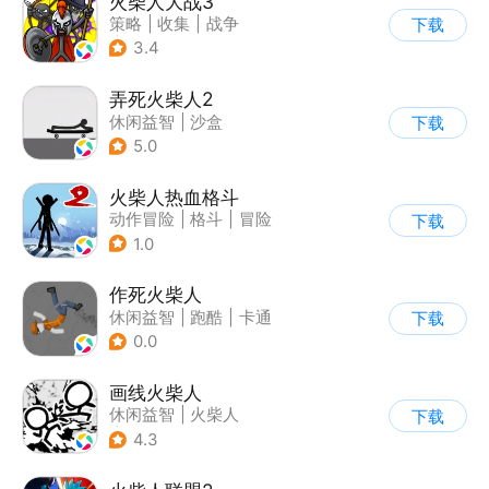
火柴人大战3
策略
|
收集
|
战争
下载
|
火柴人
3.4
弄死火柴人2
休闲益智
|
沙盒
下载
5.0
火柴人热血格斗
动作冒险
|
格斗
|
冒险
下载
|
火柴人
1.0
作死火柴人
休闲益智
|
跑酷
|
卡通
下载
|
62游戏
0.0
画线火柴人
休闲益智
|
火柴人
下载
|
DIY
4.3