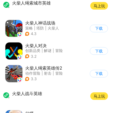
火柴人绳索城市英雄
马上玩
火柴人神话战场
策略
|
塔防
|
火柴人
下载
|
休闲益智
4.3
火柴人对决
创新品类
|
解谜
|
冒险
下载
|
挑战破纪录
3.2
火柴人绳索英雄传2
动作冒险
|
射击
|
冒险
下载
|
开放世界
3.3
火柴人战斗英雄
马上玩