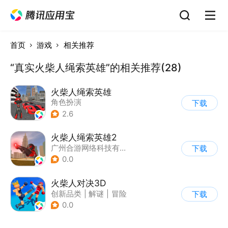
首页
游戏
相关推荐
“真实火柴人绳索英雄”的相关推荐(28)
火柴人绳索英雄
角色扮演
下载
|
第三人称射击
2.6
|
火柴人
|
动作冒险
火柴人绳索英雄2
广州合游网络科技有限公司
下载
0.0
火柴人对决3D
创新品类
|
解谜
|
冒险
下载
|
挑战破纪录
0.0