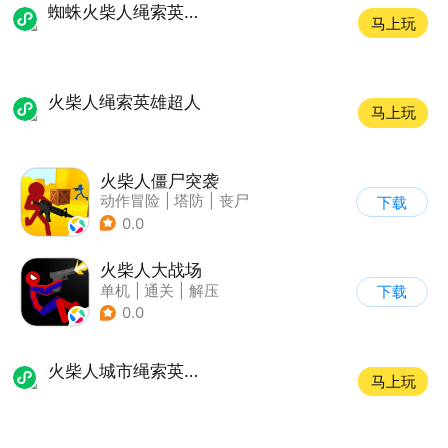
蜘蛛火柴人绳索英雄2
马上玩
火柴人绳索英雄超人
马上玩
火柴人僵尸突袭
动作冒险
|
塔防
|
丧尸
下载
|
挑战破纪录
0.0
火柴人大战场
单机
|
通关
|
解压
下载
|
火柴人
0.0
火柴人城市绳索英雄游戏
马上玩