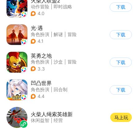
火柴人联盟2
动作冒险
|
即时战略
下载
|
冒险
|
横版过关
4.0
光·遇
角色扮演
|
解谜
|
冒险
下载
|
开放世界
4.1
英勇之地
角色扮演
|
沙盒
|
冒险
下载
|
steam游戏
3.3
凹凸世界
角色扮演
|
回合制
下载
|
动漫改编
|
凹凸世界
4.4
火柴人绳索英雄新
马上玩
休闲益智
|
经营