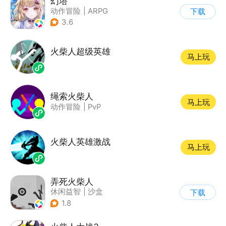
幻塔
动作冒险
|
ARPG
下载
|
奇幻
|
开放世界
3.6
火柴人超级英雄
马上玩
绳索火柴人
马上玩
动作冒险
|
PvP
火柴人英雄激战
马上玩
弄死火柴人
休闲益智
|
沙盒
下载
|
火柴人
1.8