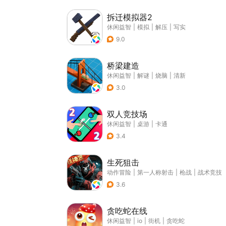
拆迁模拟器2
休闲益智
|
模拟
|
解压
|
写实
9.0
桥梁建造
休闲益智
|
解谜
|
烧脑
|
清新
3.0
双人竞技场
休闲益智
|
桌游
|
卡通
3.4
生死狙击
动作冒险
|
第一人称射击
|
枪战
|
战术竞技
3.6
贪吃蛇在线
休闲益智
|
io
|
街机
|
贪吃蛇