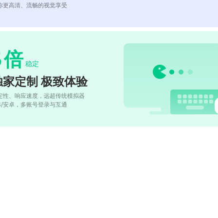
你更高清、流畅的视觉享受
5
倍
稳定
独家定制 极致体验
定性、响应速度，远超传统模拟器
OS/安卓，多账号登录与互通