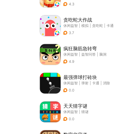
4.3
贪吃蛇大作战
休闲益智
|
模拟
|
贪吃蛇
|
卡通
3.7
疯狂脑筋急转弯
休闲益智
|
益智问答
|
脑洞
4.9
最强弹球打砖块
休闲益智
|
弹射
|
卡通
|
消除
0.0
天天猜字谜
休闲益智
|
猜谜
0.0