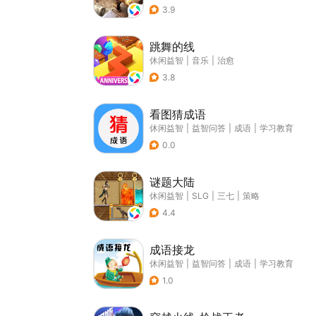
3.9
跳舞的线
休闲益智
|
音乐
|
治愈
3.8
看图猜成语
休闲益智
|
益智问答
|
成语
|
学习教育
0.0
谜题大陆
休闲益智
|
SLG
|
三七
|
策略
4.4
成语接龙
休闲益智
|
益智问答
|
成语
|
学习教育
1.0