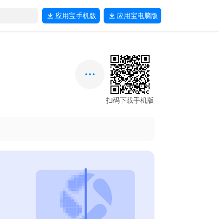
应用宝
手机版
应用宝
电脑版
扫码下载手机版