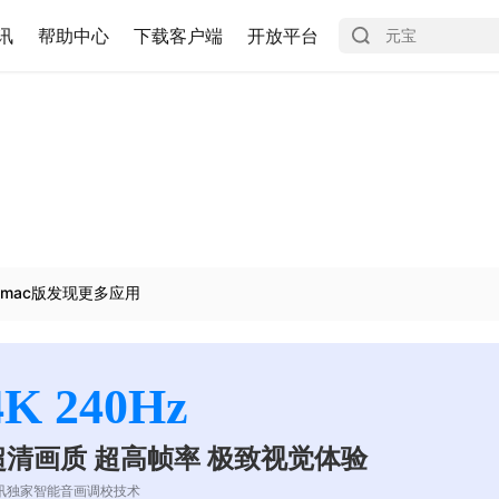
讯
帮助中心
下载客户端
开放平台
mac版发现更多应用
4K 240Hz
超清画质 超高帧率 极致视觉体验
讯独家智能音画调校技术