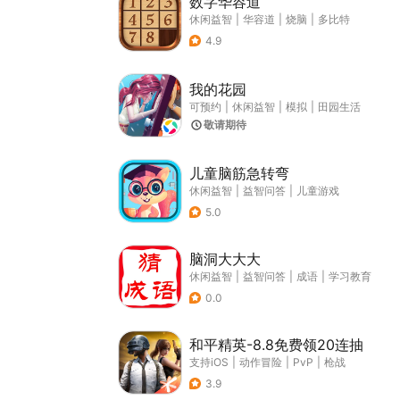
数字华容道
休闲益智
|
华容道
|
烧脑
|
多比特
4.9
我的花园
可预约
|
休闲益智
|
模拟
|
田园生活
敬请期待
儿童脑筋急转弯
休闲益智
|
益智问答
|
儿童游戏
5.0
脑洞大大大
休闲益智
|
益智问答
|
成语
|
学习教育
0.0
和平精英-8.8免费领20连抽
支持iOS
|
动作冒险
|
PvP
|
枪战
3.9