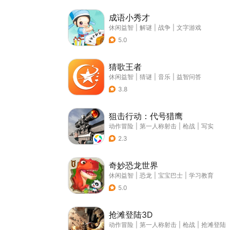
成语小秀才
休闲益智
|
解谜
|
战争
|
文字游戏
5.0
猜歌王者
休闲益智
|
猜谜
|
音乐
|
益智问答
3.8
狙击行动：代号猎鹰
动作冒险
|
第一人称射击
|
枪战
|
写实
2.3
奇妙恐龙世界
休闲益智
|
恐龙
|
宝宝巴士
|
学习教育
5.0
抢滩登陆3D
动作冒险
|
第一人称射击
|
枪战
|
抢滩登陆