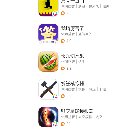
只有一道门
休闲益智
|
解谜
|
像素风
|
通关
3.3
我脑厉害了
休闲益智
|
益智问答
4.9
快乐切水果
休闲益智
|
切削
3.3
拆迁模拟器
休闲益智
|
模拟
|
解压
|
卡通
3.0
毁灭星球模拟器
休闲益智
|
太空模拟
|
太空
2.1