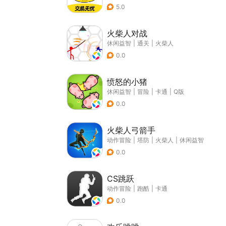
5.0
火柴人对战
休闲益智
|
通关
|
火柴人
0.0
愤怒的小猪
休闲益智
|
冒险
|
卡通
|
Q版
0.0
火柴人弓箭手
动作冒险
|
塔防
|
火柴人
|
休闲益智
0.0
CS跳跃
动作冒险
|
跑酷
|
卡通
0.0