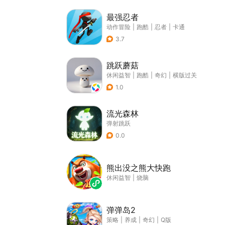
最强忍者
动作冒险
|
跑酷
|
忍者
|
卡通
3.7
跳跃蘑菇
休闲益智
|
跑酷
|
奇幻
|
横版过关
1.0
流光森林
弹射跳跃
0.0
熊出没之熊大快跑
休闲益智
|
烧脑
弹弹岛2
策略
|
养成
|
奇幻
|
Q版