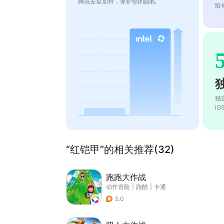
腾讯安全加持，保护你的隐私
给
稳
i
“红铠甲”的相关推荐(32)
跑跑大作战
动作冒险
|
跑酷
|
卡通
5.0