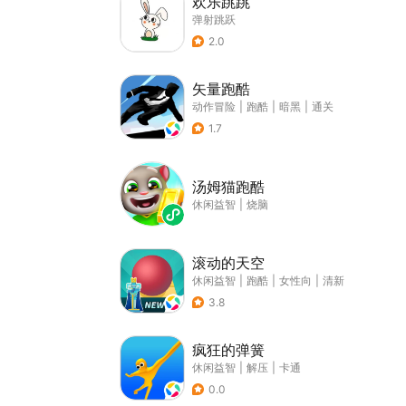
欢乐跳跳
弹射跳跃
2.0
矢量跑酷
动作冒险
|
跑酷
|
暗黑
|
通关
1.7
汤姆猫跑酷
休闲益智
|
烧脑
滚动的天空
休闲益智
|
跑酷
|
女性向
|
清新
3.8
疯狂的弹簧
休闲益智
|
解压
|
卡通
0.0