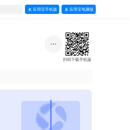
应用宝
手机版
应用宝
电脑版
扫码下载手机版