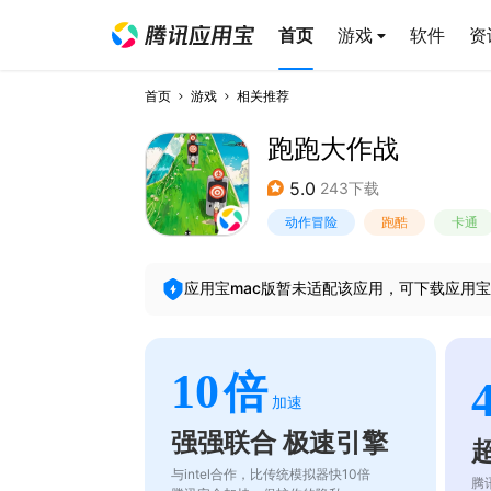
首页
游戏
软件
资
首页
游戏
相关推荐
跑跑大作战
5.0
243下载
动作冒险
跑酷
卡通
应用宝mac版暂未适配该应用，可下载应用宝
10
倍
加速
强强联合 极速引擎
与intel合作，比传统模拟器快10倍
腾