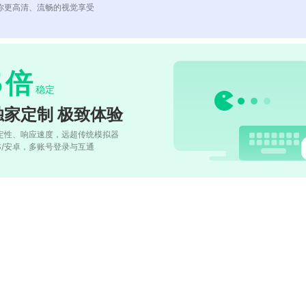
你更高清、流畅的视觉享受
5
倍
稳定
独家定制 极致体验
定性、响应速度，远超传统模拟器
OS/安卓，多账号登录与互通