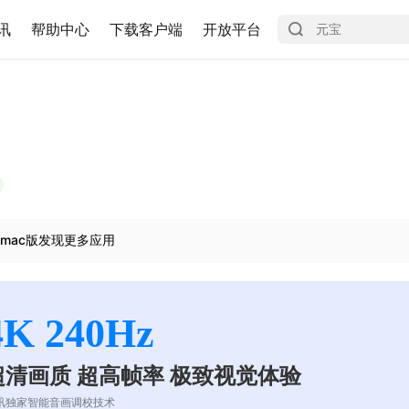
讯
帮助中心
下载客户端
开放平台
mac版发现更多应用
4K 240Hz
超清画质 超高帧率 极致视觉体验
讯独家智能音画调校技术