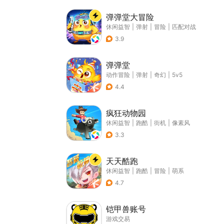
弹弹堂大冒险
休闲益智
|
弹射
|
冒险
|
匹配对战
3.9
弹弹堂
动作冒险
|
弹射
|
奇幻
|
5v5
4.4
疯狂动物园
休闲益智
|
跑酷
|
街机
|
像素风
3.3
天天酷跑
休闲益智
|
跑酷
|
冒险
|
萌系
4.7
铠甲兽账号
游戏交易