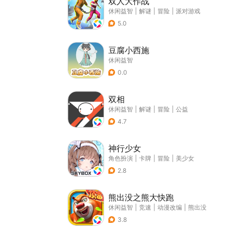
双人大作战
休闲益智
|
解谜
|
冒险
|
派对游戏
5.0
豆腐小西施
休闲益智
0.0
双相
休闲益智
|
解谜
|
冒险
|
公益
4.7
神行少女
角色扮演
|
卡牌
|
冒险
|
美少女
2.8
熊出没之熊大快跑
休闲益智
|
竞速
|
动漫改编
|
熊出没
3.8