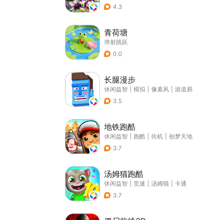
4.3
青荷塘
弹射跳跃
0.0
长腿漫步
休闲益智
|
模拟
|
像素风
|
游道易
3.5
地铁跑酷
休闲益智
|
跑酷
|
街机
|
创梦天地
3.7
汤姆猫跑酷
休闲益智
|
竞速
|
汤姆猫
|
卡通
3.7