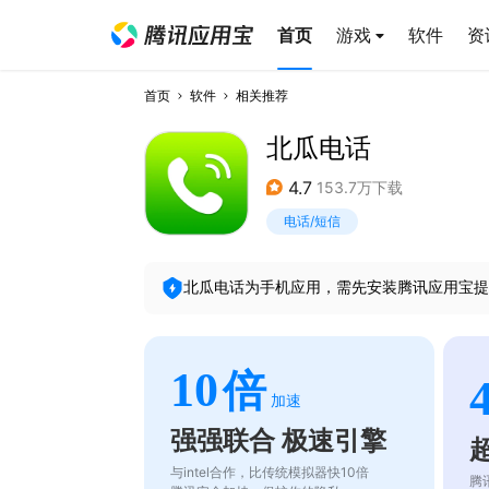
首页
游戏
软件
资
首页
软件
相关推荐
北瓜电话
4.7
153.7万下载
电话/短信
北瓜电话
为手机应用，需先安装腾讯应用宝提
10
倍
加速
强强联合 极速引擎
与intel合作，比传统模拟器快10倍
腾