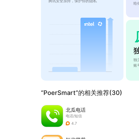
腾讯安全加持，保护你的隐私
给
独
账
“PoerSmart”的相关推荐(30)
北瓜电话
电话/短信
4.7