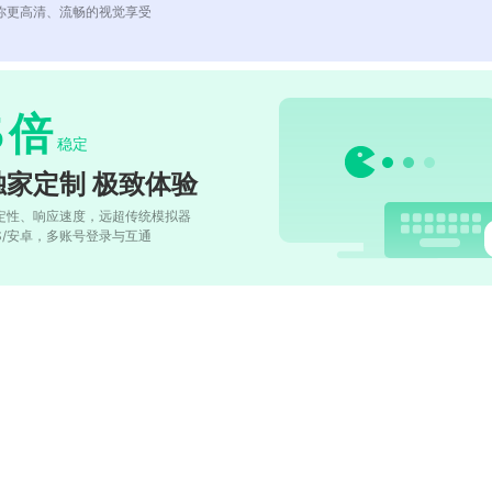
你更高清、流畅的视觉享受
5
倍
稳定
独家定制 极致体验
定性、响应速度，远超传统模拟器
OS/安卓，多账号登录与互通