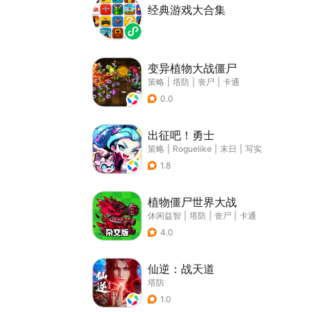
经典游戏大合集
变异植物大战僵尸
策略
|
塔防
|
丧尸
|
卡通
0.0
出征吧！勇士
策略
|
Roguelike
|
末日
|
写实
1.8
植物僵尸世界大战
休闲益智
|
塔防
|
丧尸
|
卡通
4.0
仙逆：战天道
塔防
1.0