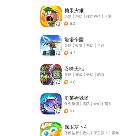
糖果灾难
策略
|
塔防
|
端游移植
|
卡通
5.0
塔塔帝国
策略
|
收集
|
奇幻
|
卡通
4.2
吞噬天地
策略
|
养成
|
奇幻
|
萌系
0.0
史莱姆城堡
角色扮演
|
塔防
|
奇幻
|
萌系
0.0
保卫萝卜4
休闲益智
|
收集
|
保卫萝卜
|
童年