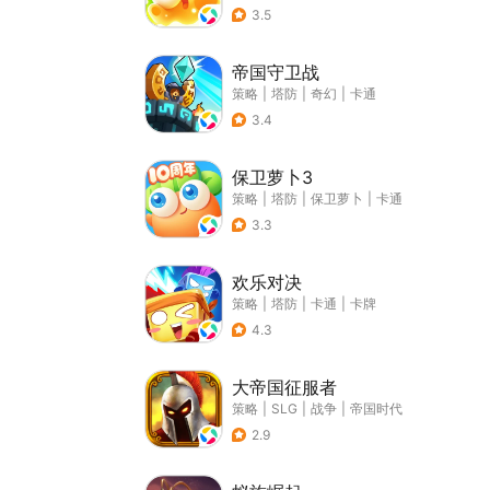
3.5
帝国守卫战
策略
|
塔防
|
奇幻
|
卡通
3.4
保卫萝卜3
策略
|
塔防
|
保卫萝卜
|
卡通
3.3
欢乐对决
策略
|
塔防
|
卡通
|
卡牌
4.3
大帝国征服者
策略
|
SLG
|
战争
|
帝国时代
2.9