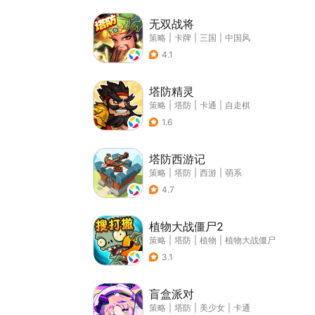
无双战将
策略
|
卡牌
|
三国
|
中国风
4.1
塔防精灵
策略
|
塔防
|
卡通
|
自走棋
1.6
塔防西游记
策略
|
塔防
|
西游
|
萌系
4.7
植物大战僵尸2
策略
|
塔防
|
植物
|
植物大战僵尸
3.1
盲盒派对
策略
|
塔防
|
美少女
|
卡通