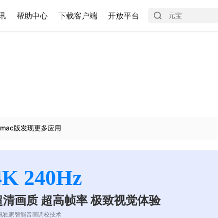
讯
帮助中心
下载客户端
开放平台
mac版发现更多应用
4K 240Hz
超清画质 超高帧率 极致视觉体验
讯独家智能音画调校技术