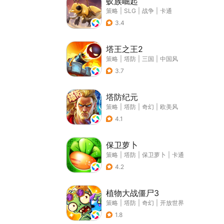
蚁族崛起
策略
|
SLG
|
战争
|
卡通
3.4
塔王之王2
策略
|
塔防
|
三国
|
中国风
3.7
塔防纪元
策略
|
塔防
|
奇幻
|
欧美风
4.1
保卫萝卜
策略
|
塔防
|
保卫萝卜
|
卡通
4.2
植物大战僵尸3
策略
|
塔防
|
奇幻
|
开放世界
1.8