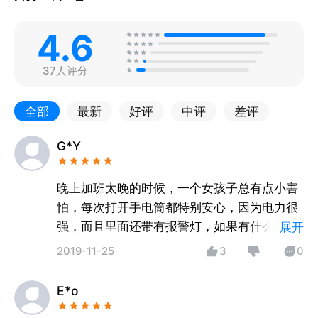
4.6
37人评分
全部
最新
好评
中评
差评
G*Y
晚上加班太晚的时候，一个女孩子总有点小害
怕，每次打开手电筒都特别安心，因为电力很
强，而且里面还带有报警灯，如果有什么万一
展开
的话也能快速想周围的人求助，比防狼器都管
2019-11-25
3
0
用，现在每个加班的夜晚都有它陪着我才放
心。
E*o