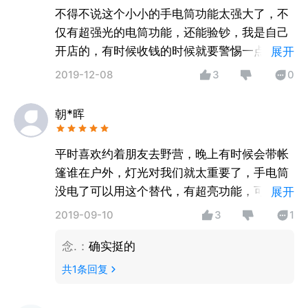
不得不说这个小小的手电筒功能太强大了，不
仅有超强光的电筒功能，还能验钞，我是自己
开店的，有时候收钱的时候就要警惕一点，看
展开
看有没有受到假钞，所以每次我都会用这个照
2019-12-08
3
0
一下，挺方便实用的。里面灯光还有不同的效
果，像特效闪光灯有时候聚会的时候炒炒气
朝*晖
氛。
平时喜欢约着朋友去野营，晚上有时候会带帐
篷谁在户外，灯光对我们就太重要了，手电筒
没电了可以用这个替代，有超亮功能，可以在
展开
黑暗中发出强烈的光，而且也不怎么费电，上
2019-09-10
3
1
面还带指南针和sos求救，启动很快速，很适
念.
：
确实挺的
合户外。
共
1
条回复