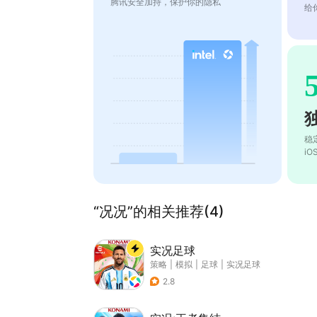
腾讯安全加持，保护你的隐私
给
稳
i
“况况”的相关推荐(4)
实况足球
策略
|
模拟
|
足球
|
实况足球
2.8