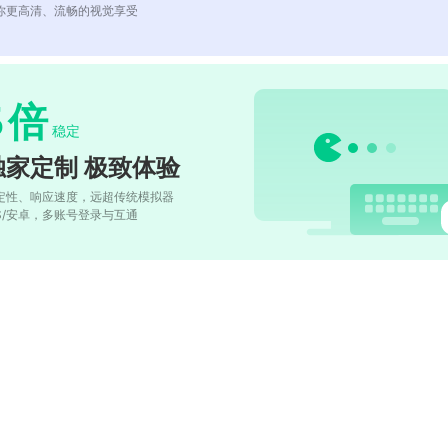
你更高清、流畅的视觉享受
5
倍
稳定
独家定制 极致体验
定性、响应速度，远超传统模拟器
OS/安卓，多账号登录与互通