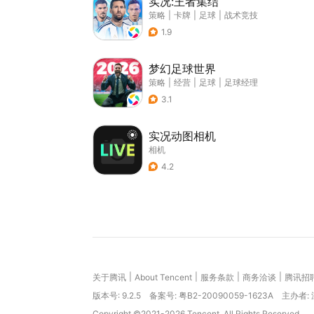
实况:王者集结
策略
|
卡牌
|
足球
|
战术竞技
1.9
梦幻足球世界
策略
|
经营
|
足球
|
足球经理
3.1
实况动图相机
相机
4.2
|
|
|
|
关于腾讯
About Tencent
服务条款
商务洽谈
腾讯招
版本号:
9.2.5
备案号: 粤B2-20090059-1623A
主办者:
Copyright ©2021-2026 Tencent. All Rights Reserved