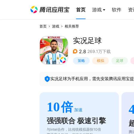
首页
游戏
软件
资
首页
游戏
相关推荐
实况足球
2.8
269.1万下载
策略
模拟
足球
实况足球
为手机应用，需先安装腾讯应用宝提
10
倍
加速
强强联合 极速引擎
与intel合作，比传统模拟器快10倍
腾