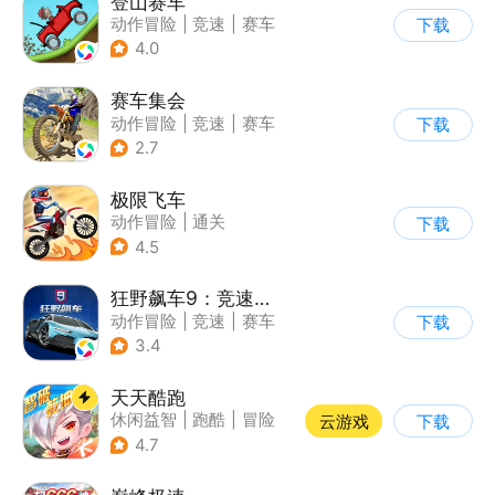
登山赛车
动作冒险
|
竞速
|
赛车
下载
|
卡通
4.0
赛车集会
动作冒险
|
竞速
|
赛车
下载
|
写实
2.7
极限飞车
动作冒险
|
通关
下载
|
摩托车
|
横版过关
4.5
狂野飙车9：竞速传奇
动作冒险
|
竞速
|
赛车
下载
|
狂野飙车
3.4
天天酷跑
休闲益智
|
跑酷
|
冒险
云游戏
下载
|
萌系
4.7