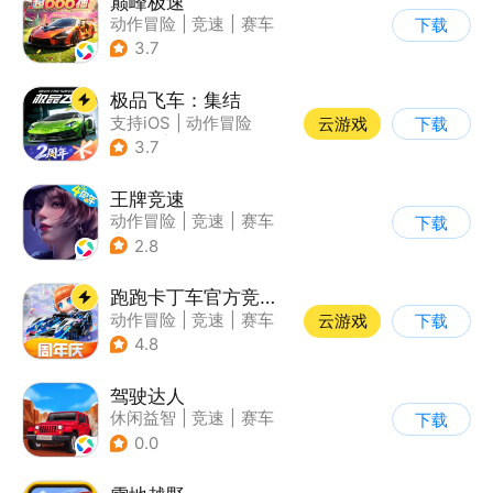
巅峰极速
动作冒险
|
竞速
|
赛车
下载
|
漂移
3.7
极品飞车：集结
支持iOS
|
动作冒险
云游戏
下载
|
竞速
|
赛车
3.7
王牌竞速
动作冒险
|
竞速
|
赛车
下载
|
漂移
2.8
跑跑卡丁车官方竞速版
动作冒险
|
竞速
|
赛车
云游戏
下载
|
跑跑卡丁车
4.8
驾驶达人
休闲益智
|
竞速
|
赛车
下载
|
漂移
0.0