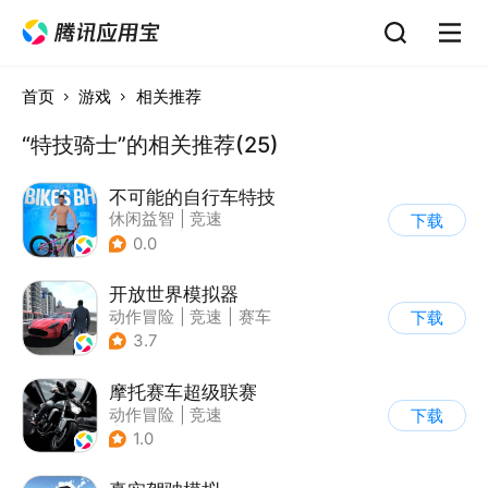
首页
游戏
相关推荐
“特技骑士”的相关推荐(25)
不可能的自行车特技
休闲益智
|
竞速
下载
|
自行车
|
写实
0.0
开放世界模拟器
动作冒险
|
竞速
|
赛车
下载
|
开放世界
3.7
摩托赛车超级联赛
动作冒险
|
竞速
下载
|
摩托车
|
挑战赛
1.0