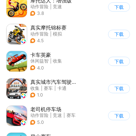
摩托达人：增强版
动作冒险
|
竞速
下载
|
摩托车
|
卡通
3.8
真实摩托锦标赛
动作冒险
|
模拟
下载
|
摩托车
|
写实
4.5
卡车英豪
休闲益智
|
收集
下载
4.0
真实城市汽车驾驶3D
收集
|
赛车
|
卡通
下载
|
竞速
1.0
老司机停车场
动作冒险
|
竞速
|
赛车
下载
|
写实
5.0