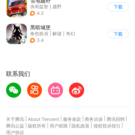
雪地越野
休闲益智
|
越野
下载
|
横版过关
4.3
黑暗城堡
角色扮演
|
解谜
|
奇幻
下载
|
暗黑
3.4
联系我们
|
|
|
|
|
关于腾讯
About Tencent
服务条款
商务洽谈
腾讯招聘
|
|
|
|
|
腾讯公益
版权所有
用户权限
隐私政策
侵权投诉指引
用户协议