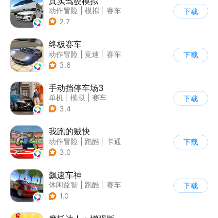
真实驾驶模拟
动作冒险
|
模拟
|
赛车
下载
|
漂移
2.7
终极赛车
动作冒险
|
竞速
|
赛车
下载
3.6
手动挡停车场3
单机
|
模拟
|
赛车
下载
|
开放世界
3.4
我跑的贼快
动作冒险
|
跑酷
|
卡通
下载
3.0
飙速车神
休闲益智
|
跑酷
|
赛车
下载
|
漂移
1.0