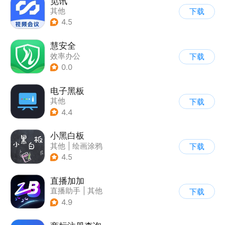
觅讯
其他
下载
4.5
慧安全
效率办公
下载
0.0
电子黑板
其他
下载
4.4
小黑白板
其他
|
绘画涂鸦
下载
4.5
直播加加
直播助手
|
其他
下载
4.9