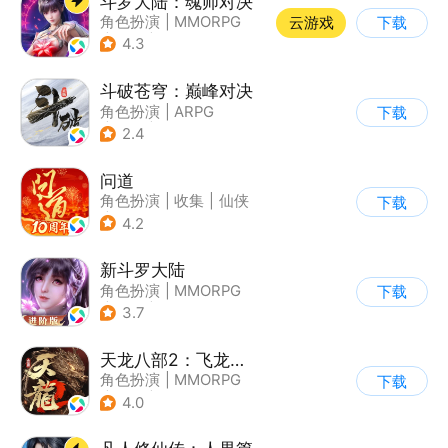
斗罗大陆：魂师对决
角色扮演
|
MMORPG
云游戏
下载
|
奇幻
|
斗罗大陆
4.3
斗破苍穹：巅峰对决
角色扮演
|
ARPG
下载
|
奇幻
|
斗破苍穹
2.4
问道
角色扮演
|
收集
|
仙侠
下载
|
宠物
4.2
新斗罗大陆
角色扮演
|
MMORPG
下载
|
奇幻
|
斗罗大陆
3.7
天龙八部2：飞龙战天
角色扮演
|
MMORPG
下载
|
武侠
|
金庸
4.0