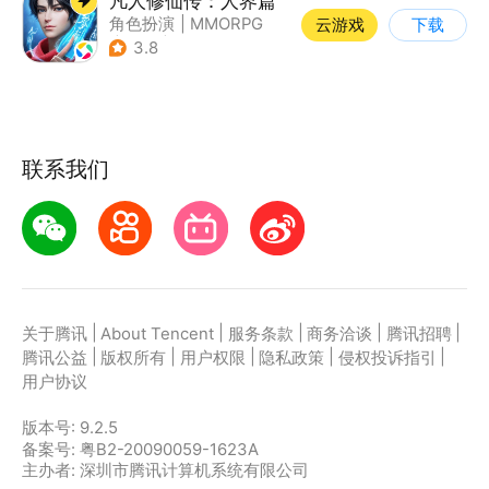
凡人修仙传：人界篇
角色扮演
|
MMORPG
云游戏
下载
|
仙侠
|
开放世界
3.8
联系我们
|
|
|
|
|
关于腾讯
About Tencent
服务条款
商务洽谈
腾讯招聘
|
|
|
|
|
腾讯公益
版权所有
用户权限
隐私政策
侵权投诉指引
用户协议
版本号:
9.2.5
备案号: 粤B2-20090059-1623A
主办者: 深圳市腾讯计算机系统有限公司