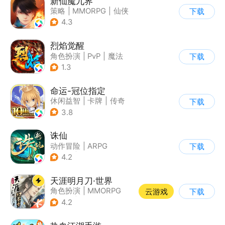
新仙魔九界
策略
|
MMORPG
|
仙侠
下载
|
卡通
4.3
烈焰觉醒
角色扮演
|
PvP
|
魔法
下载
|
烧脑
1.3
命运-冠位指定
休闲益智
|
卡牌
|
传奇
下载
|
命运
3.8
诛仙
动作冒险
|
ARPG
下载
|
仙侠
|
诛仙
4.2
天涯明月刀·世界
角色扮演
|
MMORPG
云游戏
下载
|
武侠
|
天涯明月刀
4.2