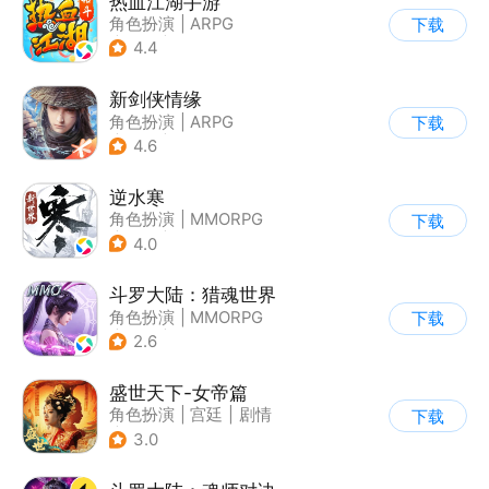
热血江湖手游
角色扮演
|
ARPG
下载
|
武侠
|
热血江湖
4.4
新剑侠情缘
角色扮演
|
ARPG
下载
|
武侠
|
剑侠情缘
4.6
逆水寒
角色扮演
|
MMORPG
下载
|
武侠
|
开放世界
4.0
斗罗大陆：猎魂世界
角色扮演
|
MMORPG
下载
|
奇幻
|
斗罗大陆
2.6
盛世天下-女帝篇
角色扮演
|
宫廷
|
剧情
下载
|
腾讯
3.0