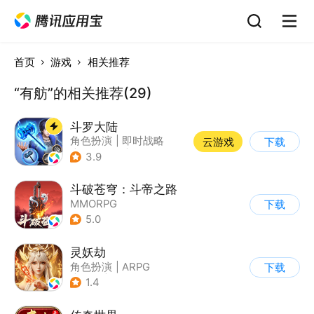
首页
游戏
相关推荐
“有舫”的相关推荐(29)
斗罗大陆
角色扮演
|
即时战略
云游戏
下载
|
小说改编
|
斗罗大陆
3.9
斗破苍穹：斗帝之路
MMORPG
下载
5.0
灵妖劫
角色扮演
|
ARPG
下载
|
仙侠
|
自由交易
1.4