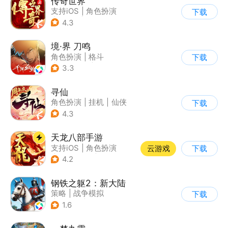
传奇世界
支持iOS
|
角色扮演
下载
|
ARPG
|
传奇
4.3
境·界 刀鸣
角色扮演
|
格斗
下载
|
动漫改编
|
剧情
3.3
寻仙
角色扮演
|
挂机
|
仙侠
下载
|
寻仙
4.3
天龙八部手游
支持iOS
|
角色扮演
云游戏
下载
|
MMORPG
|
武侠
4.2
钢铁之躯2：新大陆
策略
|
战争模拟
下载
|
中世纪
|
欧美风
1.6