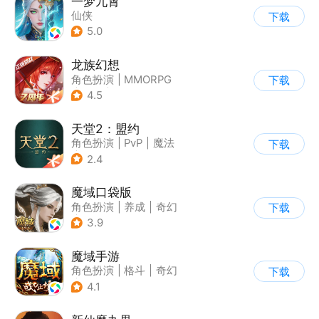
一梦九霄
仙侠
下载
5.0
龙族幻想
角色扮演
|
MMORPG
下载
|
奇幻
|
龙族
4.5
天堂2：盟约
角色扮演
|
PvP
|
魔法
下载
|
开放世界
2.4
魔域口袋版
角色扮演
|
养成
|
奇幻
下载
|
魔域
3.9
魔域手游
角色扮演
|
格斗
|
奇幻
下载
|
魔域
4.1