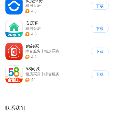
贝壳找房
租房买房
下载
4.8
安居客
租房买房
下载
4.8
e城e家
综合服务
|
租房买房
下载
4.8
58同城
租房买房
|
综合服务
下载
4.1
联系我们