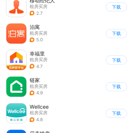
移动经纪人
租房买房
下载
2.7
泊寓
租房买房
下载
5.0
幸福里
租房买房
下载
4.7
链家
租房买房
下载
4.9
Wellcee
租房买房
下载
4.8