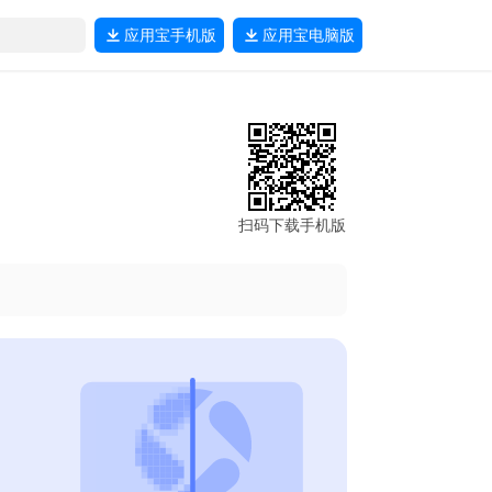
应用宝
手机版
应用宝
电脑版
扫码下载手机版