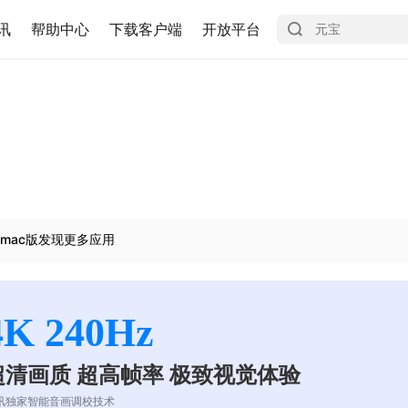
讯
帮助中心
下载客户端
开放平台
mac版发现更多应用
4K 240Hz
超清画质 超高帧率 极致视觉体验
讯独家智能音画调校技术