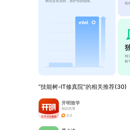
腾讯安全加持，保护你的隐私
给
独
账
“技能树-IT修真院”的相关推荐(30)
开明致学
知识共享
0.0