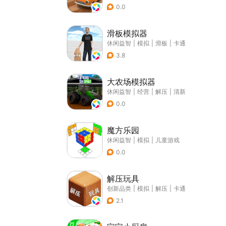
0.0
滑板模拟器
休闲益智
|
模拟
|
滑板
|
卡通
3.8
大农场模拟器
休闲益智
|
经营
|
解压
|
清新
0.0
魔方乐园
休闲益智
|
模拟
|
儿童游戏
0.0
解压玩具
创新品类
|
模拟
|
解压
|
卡通
2.1