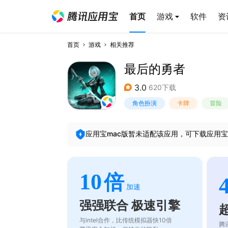
首页
游戏
软件
资
首页
游戏
相关推荐
最后的勇者
3.0
620下载
角色扮演
卡牌
冒险
应用宝mac版暂未适配该应用，可下载应用宝
10
倍
加速
强强联合 极速引擎
与intel合作，比传统模拟器快10倍
腾