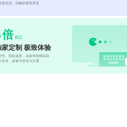
你更高清、流畅的视觉享受
5
倍
稳定
独家定制 极致体验
定性、响应速度，远超传统模拟器
OS/安卓，多账号登录与互通