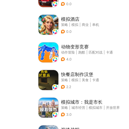
0.0
模拟酒店
策略
|
模拟
|
商业
|
单机
0.0
动物变形竞赛
动作冒险
|
跑酷
|
匹配对战
|
卡通
4.0
快餐店制作汉堡
策略
|
模拟
|
美食
|
卡通
2.2
模拟城市：我是市长
策略
|
城市经营
|
模拟城市
|
开放世界
3.0