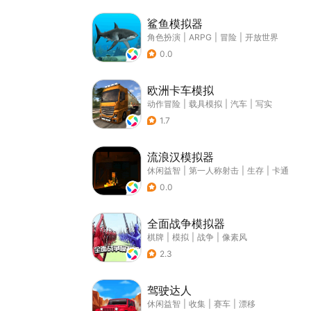
鲨鱼模拟器
角色扮演
|
ARPG
|
冒险
|
开放世界
0.0
欧洲卡车模拟
动作冒险
|
载具模拟
|
汽车
|
写实
1.7
流浪汉模拟器
休闲益智
|
第一人称射击
|
生存
|
卡通
0.0
全面战争模拟器
棋牌
|
模拟
|
战争
|
像素风
2.3
驾驶达人
休闲益智
|
收集
|
赛车
|
漂移