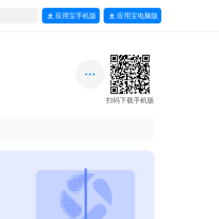
应用宝
手机版
应用宝
电脑版
扫码下载手机版