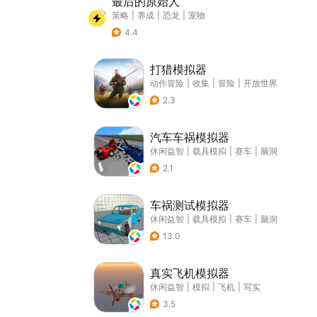
最后的原始人
策略
|
养成
|
恐龙
|
宠物
4.4
打猎模拟器
动作冒险
|
收集
|
冒险
|
开放世界
2.3
汽车车祸模拟器
休闲益智
|
载具模拟
|
赛车
|
脑洞
2.1
车祸测试模拟器
休闲益智
|
载具模拟
|
赛车
|
脑洞
13.0
真实飞机模拟器
休闲益智
|
模拟
|
飞机
|
写实
3.5