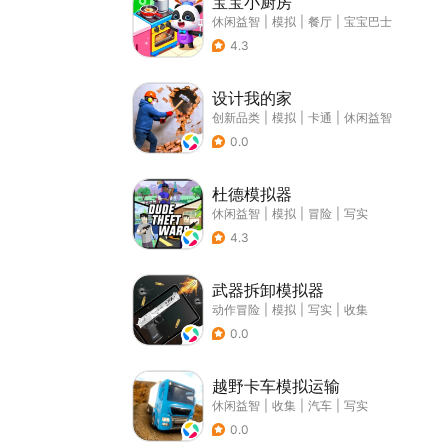
宝宝小厨房
休闲益智
|
模拟
|
餐厅
|
宝宝巴士
4.3
设计我的家
创新品类
|
模拟
|
卡通
|
休闲益智
0.0
杜德模拟器
休闲益智
|
模拟
|
冒险
|
写实
4.3
武器拆卸模拟器
动作冒险
|
模拟
|
写实
|
收集
0.0
越野卡车模拟运输
休闲益智
|
收集
|
汽车
|
写实
0.0