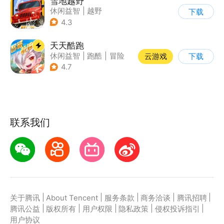
雪地越野
休闲益智
|
越野
下载
|
横版过关
4.3
天天酷跑
休闲益智
|
跑酷
|
冒险
云游戏
下载
|
萌系
4.7
联系我们
|
|
|
|
|
关于腾讯
About Tencent
服务条款
商务洽谈
腾讯招聘
|
|
|
|
|
腾讯公益
版权所有
用户权限
隐私政策
侵权投诉指引
用户协议