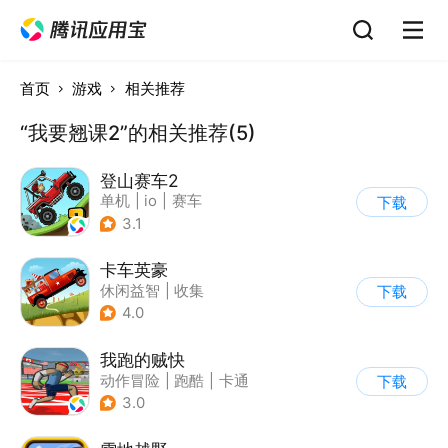
首页
游戏
相关推荐
“我要翘课2”的相关推荐(5)
登山赛车2
单机
|
io
|
赛车
下载
|
欧美风
3.1
卡车英豪
休闲益智
|
收集
下载
4.0
我跑的贼快
动作冒险
|
跑酷
|
卡通
下载
3.0