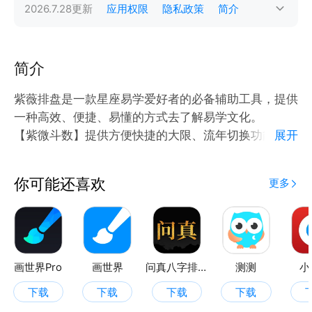
2026.7.28
更新
应用权限
隐私政策
简介
简介
紫薇排盘是一款星座易学爱好者的必备辅助工具，提供
一种高效、便捷、易懂的方式去了解易学文化。
【紫微斗数】提供方便快捷的大限、流年切换功能，简
展开
化交互复杂度，清晰呈现本命、大限、流年等多维度四
化标识；清晰展示十二宫位，命宫、事业、爱情、财
你可能还喜欢
更多
运、健康等。
【八字排盘】根据出生年月日时对应的天干地支组合成
四组干支（年柱、月柱、日柱、时柱）。
【五运六气】运气解析，包括岁运、主运、客运、主
气、客气、客主加临等。
画世界Pro
画世界
问真八字排盘
测测
小
下载
下载
下载
下载